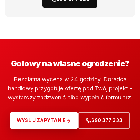
Gotowy na własne ogrodzenie?
Bezpłatna wycena w 24 godziny. Doradca
handlowy przygotuje ofertę pod Twój projekt -
wystarczy zadzwonić albo wypełnić formularz.
WYŚLIJ ZAPYTANIE
690 377 333