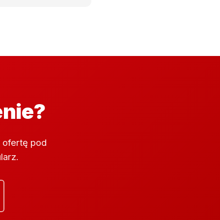
enie?
 ofertę pod
larz.