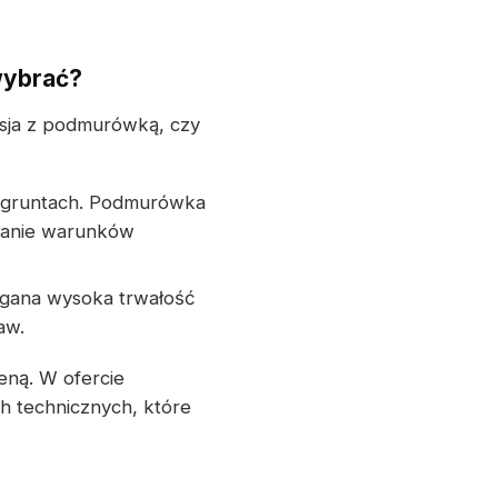
wybrać?
rsja z podmurówką, czy
h gruntach. Podmurówka
łanie warunków
magana wysoka trwałość
aw.
eną. W ofercie
 technicznych, które