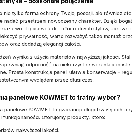
estetyka – doskonałe połączenie
 nie tylko forma ochrony Twojej posesji, ale również e
e nadać przestrzeni nowoczesny charakter. Dzięki boga
nia łatwo dopasować do różnorodnych stylów, zarówno k
ększyć prywatność, warto rozważyć także montaż przes
dów oraz dodadzą elegancji całości.
zeń wynika z użycia materiałów najwyższej jakości. Sta
apewniają odporność na niekorzystne warunki atmosfe
e. Prosta konstrukcja paneli ułatwia konserwację – reg
h estetycznym wyglądem przez długi czas.
nia panelowe KOWMET to trafny wybór?
ia panelowe KOWMET to gwarancja długotrwałej ochrony
 i funkcjonalności. Oferujemy produkty, które:
iałów najwyższej jakości,