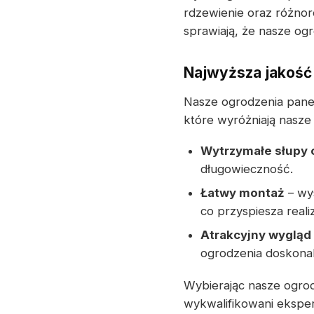
rdzewienie oraz różnor
sprawiają, że nasze og
Najwyższa jakość 
Nasze ogrodzenia pane
które wyróżniają nasze
Wytrzymałe słupy
długowieczność.
Łatwy montaż
– wys
co przyspiesza reali
Atrakcyjny wygląd
ogrodzenia doskonal
Wybierając nasze ogrod
wykwalifikowani eksper