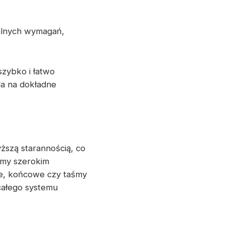
alnych wymagań,
zybko i łatwo
a na dokładne
szą starannością, co
emy szerokim
e, końcowe czy taśmy
całego systemu