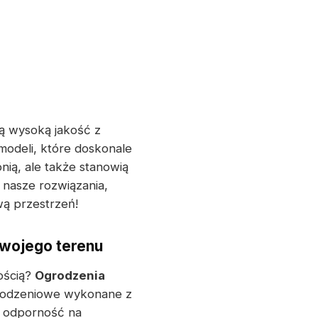
zą wysoką jakość z
odeli, które doskonale
nią, ale także stanowią
 nasze rozwiązania,
wą przestrzeń!
Twojego terenu
ością?
Ogrodzenia
grodzeniowe wykonane z
h odporność na