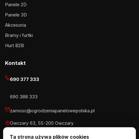
Panele 2D
Panele 3D
Akcesoria
Bramy i furtki
Hurt B2B
Kontakt
690 377 333
690 388 333
zamosc@ogrodzeniapanelowepolska.pl
Owczary 63, 55-200 Owczary
Pn-Pt 8-16, Sb 8-13:30
Ta strona używa plików cookies