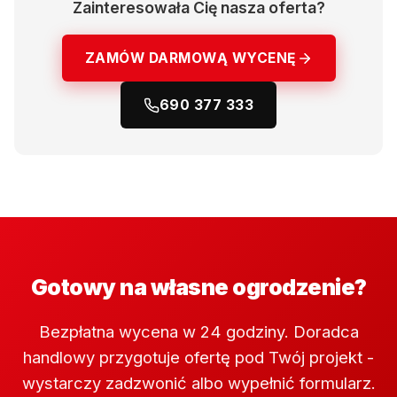
Zainteresowała Cię nasza oferta?
ZAMÓW DARMOWĄ WYCENĘ
690 377 333
Gotowy na własne ogrodzenie?
Bezpłatna wycena w 24 godziny. Doradca
handlowy przygotuje ofertę pod Twój projekt -
wystarczy zadzwonić albo wypełnić formularz.