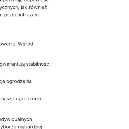
ycznych, jak również
 przed intruzami.
owaniu. Wśród
warantują stabilność i
cja ogrodzenia
ą nasze ogrodzenia
indywidualnych
yborze najbardziej