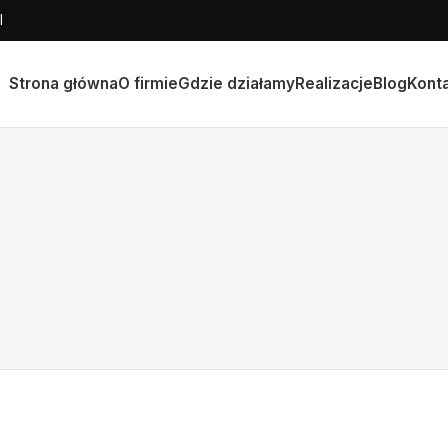
l
Strona główna
O firmie
Gdzie działamy
Realizacje
Blog
Kont