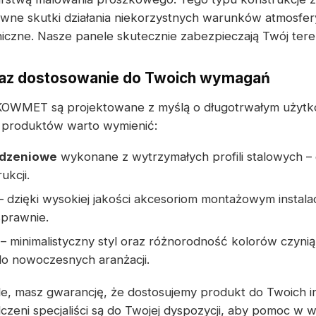
wne skutki działania niekorzystnych warunków atmosfer
czne. Nasze panele skutecznie zabezpieczają Twój teren
az dostosowanie do Twoich wymagań
KOWMET są projektowane z myślą o długotrwałym użytk
h produktów warto wymienić:
odzeniowe
wykonane z wytrzymałych profili stalowych – g
ukcji.
– dzięki wysokiej jakości akcesoriom montażowym instala
sprawnie.
– minimalistyczny styl oraz różnorodność kolorów czyni
o nowoczesnych aranżacji.
le, masz gwarancję, że dostosujemy produkt do Twoich 
zeni specjaliści są do Twojej dyspozycji, aby pomoc w w