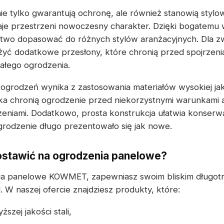
e tylko gwarantują ochronę, ale również stanowią stylo
daje przestrzeni nowoczesny charakter. Dzięki bogatem
atwo dopasować do różnych stylów aranżacyjnych. Dla z
ć dodatkowe przesłony, które chronią przed spojrzenia
całego ogrodzenia.
ogrodzeń wynika z zastosowania materiałów wysokiej ja
a chronią ogrodzenie przed niekorzystnymi warunkami 
niami. Dodatkowo, prosta konstrukcja ułatwia konserwa
grodzenie długo prezentowało się jak nowe.
ostawić na ogrodzenia panelowe?
ia panelowe KOWMET, zapewniasz swoim bliskim długot
 W naszej ofercie znajdziesz produkty, które:
szej jakości stali,