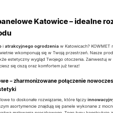
anelowe Katowice – idealne ro
odu
o
i
atrakcyjnego ogrodzenia
w Katowicach? KOWMET ma 
świetnie wkomponują się w Twoją przestrzeń. Nasze produ
akże estetyczny wygląd Twojego otoczenia. Zainwestuj 
iesz się ciszą oraz komfortem już teraz!
owe – zharmonizowane połączenie nowoczes
stetyki
lowe to doskonałe rozwiązanie, które łączy
innowacyjn
szym asortymencie znajdują się panele wykonane z mocne
rstwą malowania proszkowego. Tego typu konstrukcje 