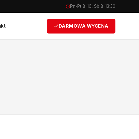
Pn-Pt 8-16, Sb 8-13:30
akt
DARMOWA WYCENA