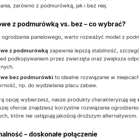
nia, zarówno z podmurówką, jak i bez niej.
owe z podmurówką vs. bez – co wybrać?
r ogrodzenia panelowego, warto rozważyć model z pod
owe z podmurówką
zapewnia lepszą stabilność, szczeg
zed podkopywaniem przez zwierzęta oraz zwiększa odpo
nych.
owe bez podmurówki
to idealne rozwiązanie w miejscac
orność, np. do wydzielania placu zabaw.
rą opcję wybierzesz, nasze produkty charakteryzują się
zej ofercie znajdziesz korzystne rozwiązania ogrodzeni
ch, które nie ustępują jakością droższym alternatywom.
onalność – doskonałe połączenie