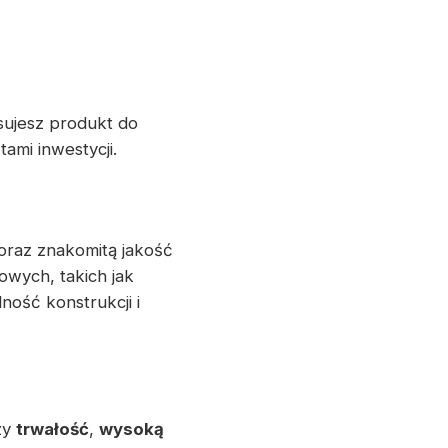
ujesz produkt do
ami inwestycji.
oraz znakomitą jakość
owych, takich jak
ność konstrukcji i
zy
trwałość
,
wysoką