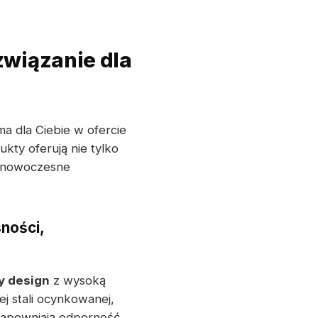
związanie dla
dla Ciebie w ofercie
kty oferują nie tylko
w nowoczesne
ności,
y design
z wysoką
j stali ocynkowanej,
zapewniają odporność