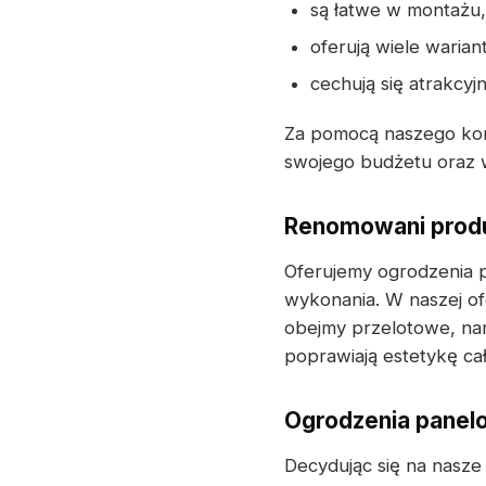
są łatwe w montażu,
oferują wiele waria
cechują się atrakcy
Za pomocą naszego kon
swojego budżetu oraz w
Renomowani produ
Oferujemy ogrodzenia 
wykonania. W naszej of
obejmy przelotowe, nar
poprawiają estetykę c
Ogrodzenia panelo
Decydując się na nasze