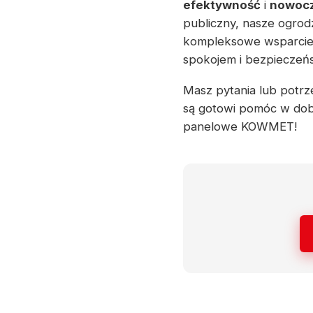
efektywność
i
nowocz
publiczny, nasze ogrod
kompleksowe wsparcie p
spokojem i bezpieczeńs
Masz pytania lub potrze
są gotowi pomóc w dob
panelowe KOWMET!