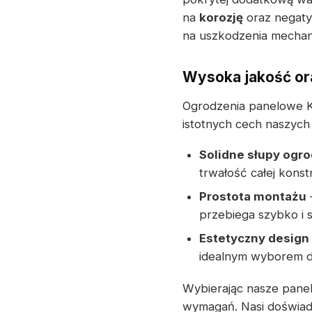
na
korozję
oraz negaty
na uszkodzenia mechani
Wysoka jakość or
Ogrodzenia panelowe 
istotnych cech naszyc
Solidne słupy ogr
trwałość całej konstr
Prostota montażu
przebiega szybko i 
Estetyczny design
idealnym wyborem d
Wybierając nasze pane
wymagań. Nasi doświadc