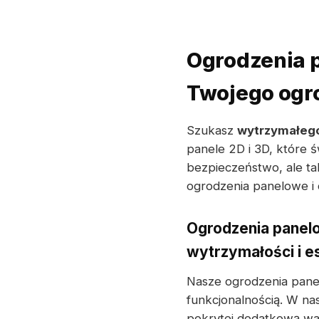
Ogrodzenia p
Twojego ogr
Szukasz
wytrzymałeg
panele 2D i 3D, które 
bezpieczeństwo, ale t
ogrodzenia panelowe i c
Ogrodzenia panel
wytrzymałości i e
Nasze ogrodzenia pane
funkcjonalnością. W na
pokrytej dodatkową wa