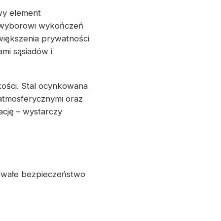
wy element
u wyborowi wykończeń
większenia prywatności
mi sąsiadów i
kości. Stal ocynkowana
atmosferycznymi oraz
cję – wystarczy
rwałe bezpieczeństwo