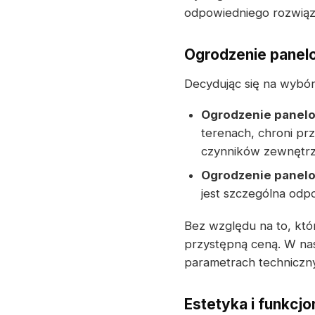
odpowiedniego rozwiąza
Ogrodzenie panel
Decydując się na wybó
Ogrodzenie panel
terenach, chroni pr
czynników zewnętrz
Ogrodzenie panel
jest szczególna odp
Bez względu na to, któ
przystępną ceną. W nas
parametrach techniczny
Estetyka i funkcj