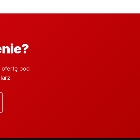
enie?
 ofertę pod
larz.