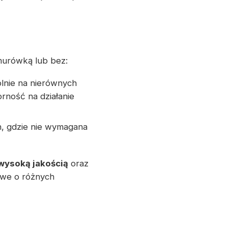
murówką lub bez:
ólnie na nierównych
rność na działanie
h, gdzie nie wymagana
wysoką jakością
oraz
owe o różnych