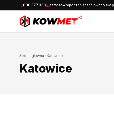
690 377 333
zamosc@ogrodzeniapanelowepolska.p
Strona główna
·
Katowice
Katowice