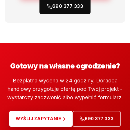
690 377 333
Gotowy na własne ogrodzenie?
Bezpłatna wycena w 24 godziny. Doradca
handlowy przygotuje ofertę pod Twój projekt -
wystarczy zadzwonić albo wypełnić formularz.
WYŚLIJ ZAPYTANIE
690 377 333