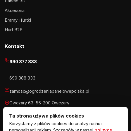
Panele 3D
Akcesoria
Bramy i furtki
Hurt B2B
Kontakt
690 377 333
690 388 333
zamosc@ogrodzeniapanelowepolska.pl
Owczary 63, 55-200 Owczary
Pn-Pt 8-16, Sb 8-13:30
Ta strona używa plików cookies
Korzystamy z plików cookies do analizy ruchu i
personalizacji reklam. Szczegóły w naszej
polityce