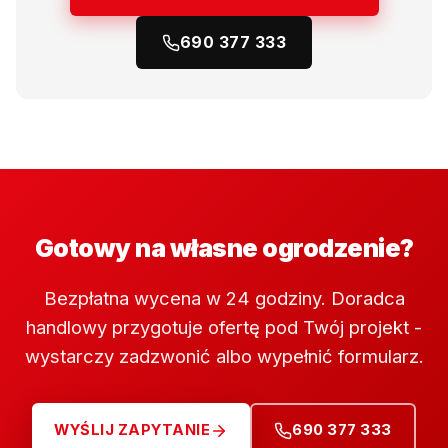
690 377 333
Gotowy na własne ogrodzenie?
Bezpłatna wycena w 24 godziny. Doradca
handlowy przygotuje ofertę pod Twój projekt -
wystarczy zadzwonić albo wypełnić formularz.
WYŚLIJ ZAPYTANIE
690 377 333