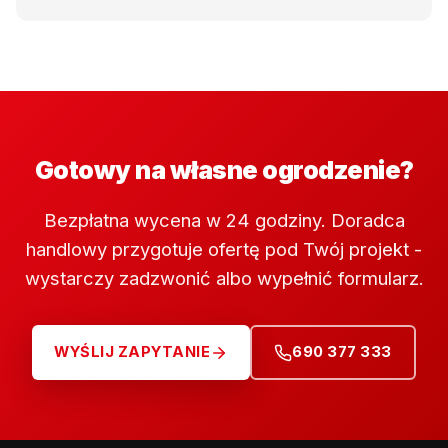
Gotowy na własne ogrodzenie?
Bezpłatna wycena w 24 godziny. Doradca
handlowy przygotuje ofertę pod Twój projekt -
wystarczy zadzwonić albo wypełnić formularz.
WYŚLIJ ZAPYTANIE
690 377 333