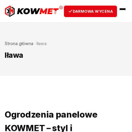
DARMOWA WYCENA
Strona główna
·
Iława
Iława
Ogrodzenia panelowe
KOWMET – styl i