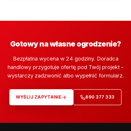
Gotowy na własne ogrodzenie?
Bezpłatna wycena w 24 godziny. Doradca
handlowy przygotuje ofertę pod Twój projekt -
wystarczy zadzwonić albo wypełnić formularz.
WYŚLIJ ZAPYTANIE
690 377 333