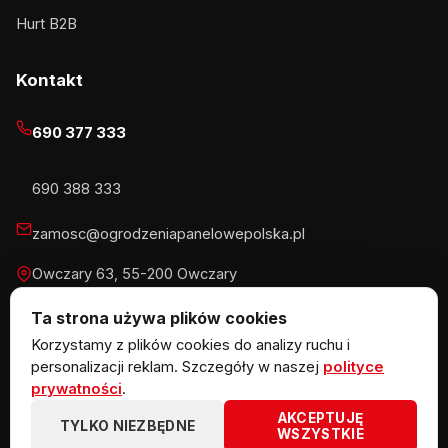
Hurt B2B
Kontakt
690 377 333
690 388 333
zamosc@ogrodzeniapanelowepolska.pl
Owczary 63, 55-200 Owczary
Pn-Pt 8-16, Sb 8-13:30
Ta strona używa plików cookies
Korzystamy z plików cookies do analizy ruchu i
personalizacji reklam. Szczegóły w naszej
polityce
prywatności
.
© 2026 KOW MET Marlena Kowalska · NIP 5291746970 ·
AKCEPTUJĘ
REGON 383867720 · Owczary 63, 55-200 Owczary
TYLKO NIEZBĘDNE
WSZYSTKIE
ogrodzeniazpaneli.pl