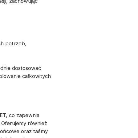
sji, zachowując
ch potrzeb,
odnie dostosować
olowanie całkowitych
T, co zapewnia
 Oferujemy również
końcowe oraz taśmy