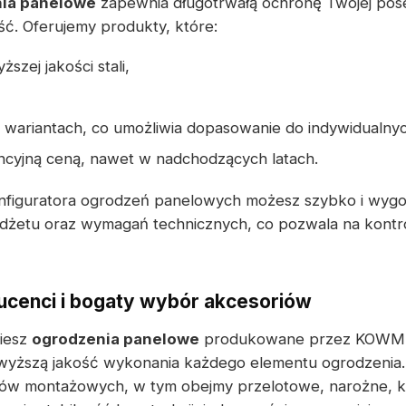
ia panelowe
zapewnia długotrwałą ochronę Twojej pose
ść. Oferujemy produkty, które:
szej jakości stali,
 wariantach, co umożliwia dopasowanie do indywidualny
ncyjną ceną, nawet w nadchodzących latach.
figuratora ogrodzeń panelowych możesz szybko i wyg
dżetu oraz wymagań technicznych, co pozwala na kontr
cenci i bogaty wybór akcesoriów
ziesz
ogrodzenia panelowe
produkowane przez KOWME
wyższą jakość wykonania każdego elementu ogrodzenia.
iów montażowych, w tym obejmy przelotowe, narożne, 