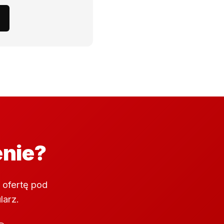
enie?
 ofertę pod
larz.