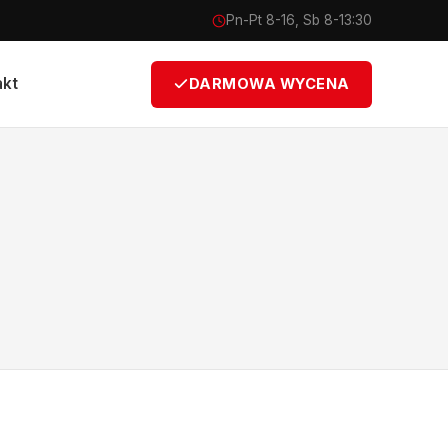
Pn-Pt 8-16, Sb 8-13:30
akt
DARMOWA WYCENA