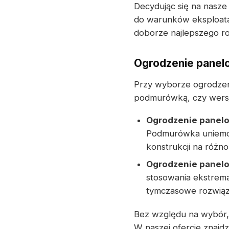
Decydując się na nasz
do warunków eksploatac
doborze najlepszego r
Ogrodzenie panel
Przy wyborze ogrodzen
podmurówką, czy wers
Ogrodzenie panel
Podmurówka uniemoż
konstrukcji na różn
Ogrodzenie panel
stosowania ekstrema
tymczasowe rozwiąz
Bez względu na wybór, 
W naszej ofercie znaj