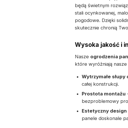
będą świetnym rozwiąz
stali ocynkowanej, mal
pogodowe. Dzięki soli
skutecznie chronią Two
Wysoka jakość i i
Nasze
ogrodzenia pa
które wyróżniają nasze 
Wytrzymałe słupy
całej konstrukcji.
Prostota montażu
bezproblemowy proces
Estetyczny design
panele doskonale pa