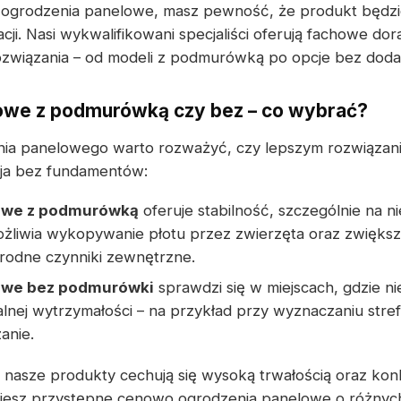
e ogrodzenia panelowe, masz pewność, że produkt będzi
ji. Nasi wykwalifikowani specjaliści oferują fachowe d
ozwiązania – od modeli z podmurówką po opcje bez do
owe z podmurówką czy bez – co wybrać?
ia panelowego warto rozważyć, czy lepszym rozwiązan
ja bez fundamentów:
owe z podmurówką
oferuje stabilność, szczególnie na 
liwia wykopywanie płotu przez zwierzęta oraz zwięks
orodne czynniki zewnętrzne.
owe bez podmurówki
sprawdzi się w miejscach, gdzie n
lnej wytrzymałości – na przykład przy wyznaczaniu stre
anie.
nasze produkty cechują się wysoką trwałością oraz kon
dziesz przystępne cenowo ogrodzenia panelowe o różny