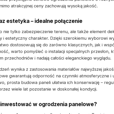
mimo atrakcyjnej ceny zachowują wysoką jakość.
az estetyka – idealne połączenie
 nie tylko zabezpieczenie terenu, ale także element dek
 i estetyczny charakter. Dzięki szerokiemu wyborowi w
two dostosowują się do zarówno klasycznych, jak i wspó
ść, warto pomyśleć o instalacji specjalnych przesłon, k
em przechodniów i nadają całości eleganckiego wyglądu.
zeń wynika z zastosowania materiałów najwyższej jakoś
owe gwarantują odporność na czynniki atmosferyczne i 
, prosta budowa paneli ułatwia ich konserwację – regu
rzez wiele lat pozostanie w doskonałej kondycji.
ainwestować w ogrodzenia panelowe?