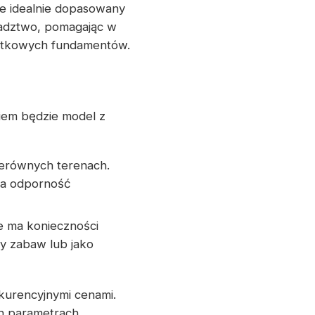
e idealnie dopasowany
oradztwo, pomagając w
datkowych fundamentów.
iem będzie model z
nierównych terenach.
za odporność
ie ma konieczności
fy zabaw lub jako
kurencyjnymi cenami.
ch parametrach