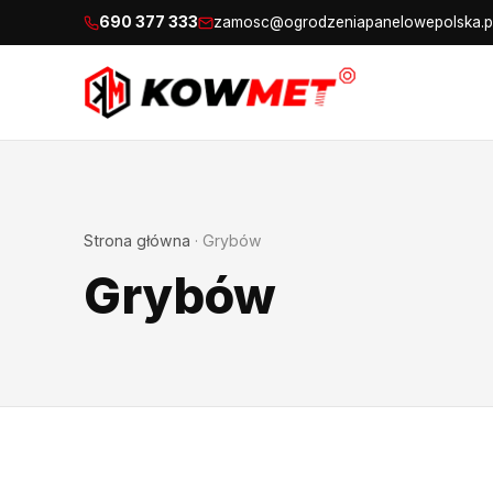
690 377 333
zamosc@ogrodzeniapanelowepolska.p
Strona główna
·
Grybów
Grybów