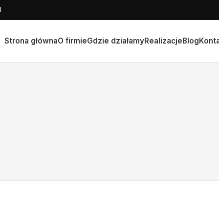
l
Strona główna
O firmie
Gdzie działamy
Realizacje
Blog
Kont