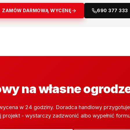
ZAMÓW DARMOWĄ WYCENĘ
690 377 333
wy na własne ogrodz
wycena w 24 godziny. Doradca handlowy przygotuje
 projekt - wystarczy zadzwonić albo wypełnić formu