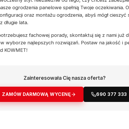
woczesny styl. Niezależnie od tego, czy chcesz zabezpie
 nasze ogrodzenia panelowe spełnią Twoje oczekiwania.
nfiguracji oraz montażu ogrodzenia, abyś mógł cieszyć s
długie lata.
potrzebujesz fachowej porady, skontaktuj się z nami już dz
 w wyborze najlepszych rozwiązań. Postaw na jakość i 
 od KOWMET!
Zainteresowała Cię nasza oferta?
ZAMÓW DARMOWĄ WYCENĘ
690 377 333