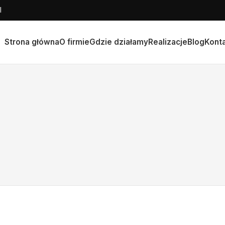
l
Strona główna
O firmie
Gdzie działamy
Realizacje
Blog
Kont