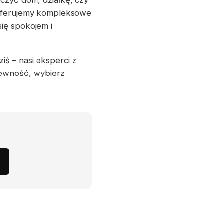
czyć dom, działkę, czy
 Oferujemy kompleksowe
ię spokojem i
iś – nasi eksperci z
pewność, wybierz