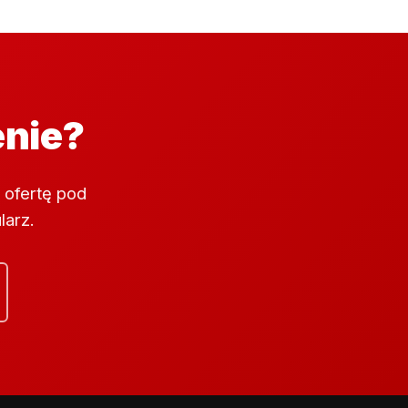
enie?
 ofertę pod
larz.