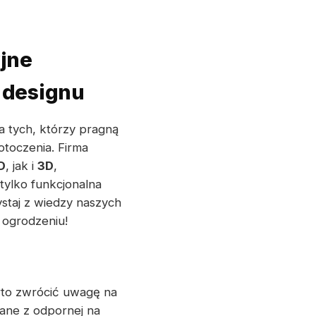
jne
 designu
a tych, którzy pragną
otoczenia. Firma
D
, jak i
3D
,
 tylko funkcjonalna
ystaj z wiedzy naszych
 ogrodzeniu!
rto zwrócić uwagę na
ne z odpornej na