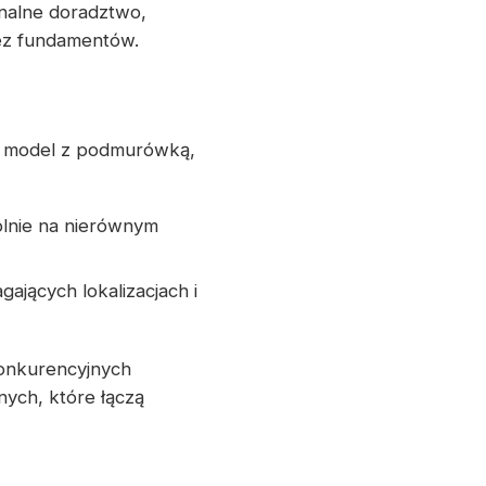
nalne doradztwo,
ez fundamentów.
a model z podmurówką,
ólnie na nierównym
ających lokalizacjach i
konkurencyjnych
ych, które łączą