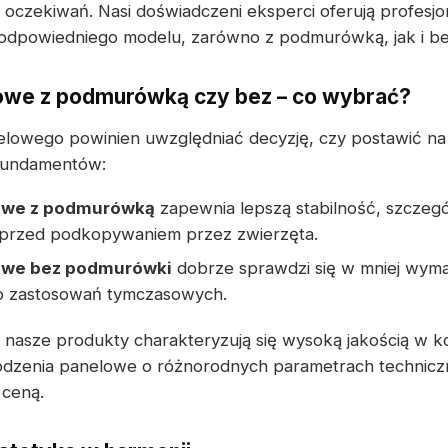
czekiwań. Nasi doświadczeni eksperci oferują profesjo
odpowiedniego modelu, zarówno z podmurówką, jak i b
owe z podmurówką czy bez – co wybrać?
lowego powinien uwzględniać decyzję, czy postawić n
fundamentów:
owe z podmurówką
zapewnia lepszą stabilność, szczeg
i przed podkopywaniem przez zwierzęta.
owe bez podmurówki
dobrze sprawdzi się w mniej wymag
 do zastosowań tymczasowych.
 nasze produkty charakteryzują się wysoką jakością w 
odzenia panelowe o różnorodnych parametrach techniczn
 ceną.