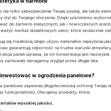
estetyka w harmonii
 nie tylko zabezpieczenie Twojej posesji, ale także elem
styl do Twojego otoczenia. Dzięki szerokiemu wyborow
wać do zarówno klasycznych, jak i nowoczesnych aranża
ważyć montaż dodatkowych osłon, które skutecznie zab
ą się trwałością dzięki użyciu materiałów najwyższej ja
owe gwarantują odporność na trudne warunki atmosfery
rukcja paneli sprawia, że ich konserwacja jest niezwykle
aby zachowały nienaganny wygląd przez długie lata.
ainwestować w ogrodzenia panelowe?
ia panelowe zapewnia długoterminową ochronę Twojej n
az funkcjonalności. Oferujemy produkty, które:
eriałów wysokiej jakości
,