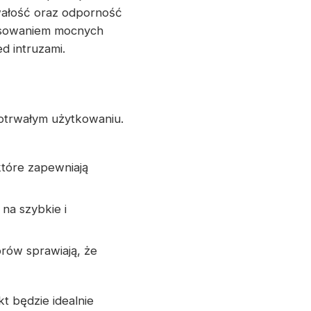
wałość oraz odporność
tosowaniem mocnych
d intruzami.
otrwałym użytkowaniu.
które zapewniają
na szybkie i
orów sprawiają, że
 będzie idealnie