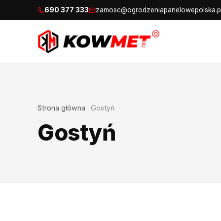
690 377 333
zamosc@ogrodzeniapanelowepolska.p
Strona główna
·
Gostyń
Gostyń