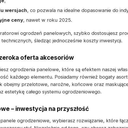
je
,
lu wersjach
, co pozwala na idealne dopasowanie do ind
yjne ceny
, nawet w roku 2025.
uratorowi ogrodzeń panelowych, szybko dostosujesz pro
echnicznych, śledząc jednocześnie koszty inwestycji.
zeroka oferta akcesoriów
ziesz ogrodzenia panelowe, które są efektem naszej własn
kość każdego elementu. Posiadamy również bogaty asor
ak obejmy przelotowe, narożne, końcowe oraz maskujące
az estetykę całego systemu ogrodzeniowego.
we – inwestycja na przyszłość
 panele ogrodzeniowe, wybierasz rozwiązanie, które łącz