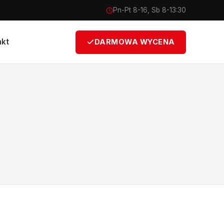
Pn-Pt 8-16, Sb 8-13:30
akt
DARMOWA WYCENA