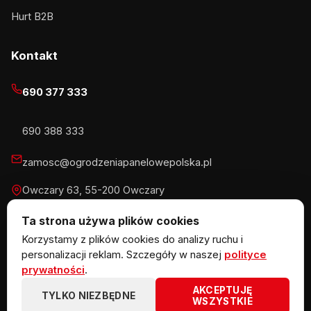
Hurt B2B
Kontakt
690 377 333
690 388 333
zamosc@ogrodzeniapanelowepolska.pl
Owczary 63, 55-200 Owczary
Pn-Pt 8-16, Sb 8-13:30
Ta strona używa plików cookies
Korzystamy z plików cookies do analizy ruchu i
personalizacji reklam. Szczegóły w naszej
polityce
prywatności
.
© 2026 KOW MET Marlena Kowalska · NIP 5291746970 ·
AKCEPTUJĘ
REGON 383867720 · Owczary 63, 55-200 Owczary
TYLKO NIEZBĘDNE
WSZYSTKIE
ogrodzeniazpaneli.pl