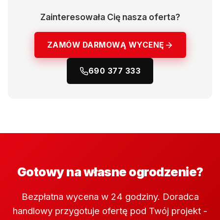
Zainteresowała Cię nasza oferta?
ZAMÓW DARMOWĄ WYCENĘ
690 377 333
Gotowy na własne ogrodzenie?
Bezpłatna wycena w 24 godziny. Doradca
handlowy przygotuje ofertę pod Twój projekt -