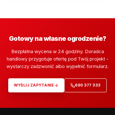
Gotowy na własne ogrodzenie?
Bezpłatna wycena w 24 godziny. Doradca
handlowy przygotuje ofertę pod Twój projekt -
wystarczy zadzwonić albo wypełnić formularz.
WYŚLIJ ZAPYTANIE
690 377 333