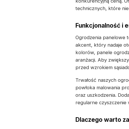
konkurencyjną ceną. O
technicznych, które ni
Funkcjonalność i e
Ogrodzenia panelowe to
akcent, który nadaje o
kolorów, panele ogrod
aranżacji. Aby zwiększ
przed wzrokiem sąsiadó
Trwałość naszych ogrod
powłoka malowania pro
oraz uszkodzenia. Dodat
regularne czyszczenie 
Dlaczego warto z