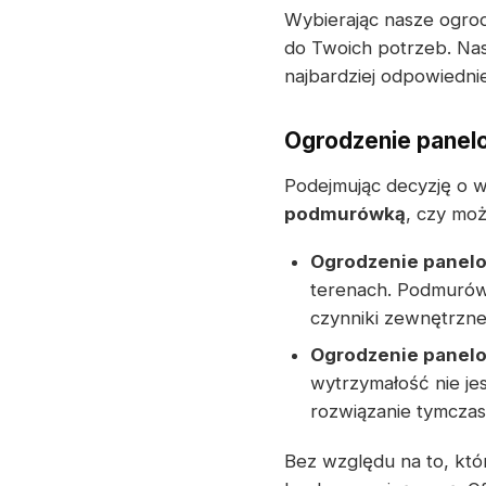
Wybierając nasze ogro
do Twoich potrzeb. Na
najbardziej odpowiedni
Ogrodzenie panel
Podejmując decyzję o 
podmurówką
, czy mo
Ogrodzenie panel
terenach. Podmurów
czynniki zewnętrzne
Ogrodzenie panel
wytrzymałość nie je
rozwiązanie tymcza
Bez względu na to, któ