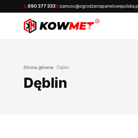
690 377 333
zamosc@ogrodzeniapanelowepolska.p
Strona główna
·
Dęblin
Dęblin