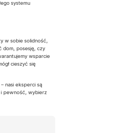
ałego systemu
y w sobie solidność,
ć dom, posesję, czy
warantujemy wsparcie
ógł cieszyć się
– nasi eksperci są
 i pewność, wybierz