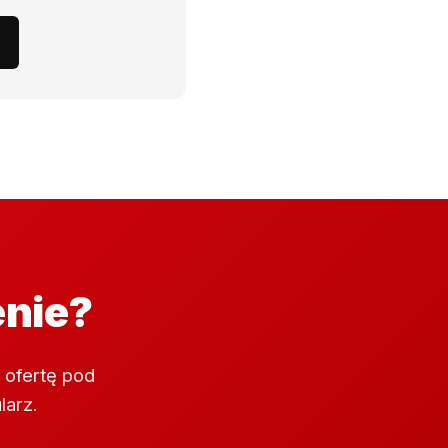
enie?
 ofertę pod
larz.