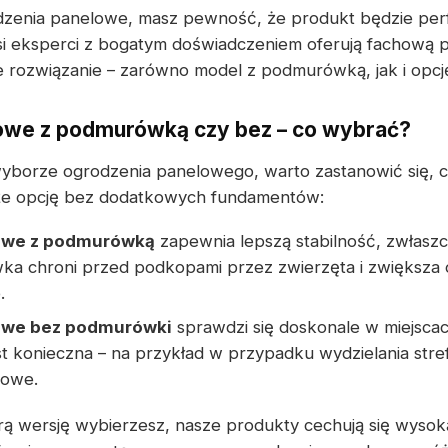
dzenia panelowe, masz pewność, że produkt będzie per
si eksperci z bogatym doświadczeniem oferują fachową 
e rozwiązanie – zarówno model z podmurówką, jak i opc
owe z podmurówką czy bez – co wybrać?
wyborze ogrodzenia panelowego, warto zastanowić się, 
że opcję bez dodatkowych fundamentów:
owe z podmurówką
zapewnia lepszą stabilność, zwłasz
ka chroni przed podkopami przez zwierzęta i zwiększa
.
owe bez podmurówki
sprawdzi się doskonale w miejscac
st konieczna – na przykład w przypadku wydzielania stre
sowe.
rą wersję wybierzesz, nasze produkty cechują się wysoką