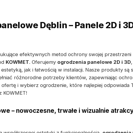
anelowe Dęblin – Panele 2D i 3
ukujące efektywnych metod ochrony swojej przestrzeni 
 od
KOWMET
. Oferujemy
ogrodzenia panelowe 2D i 3D
estetyką, jak i łatwością w instalacji. Nasze produkty są 
łniać różnorodne potrzeby klientów, zapewniając ochro
ofertę i wybierz ogrodzenie, które najlepiej odpowiad
l z KOWMET!
we – nowoczesne, trwałe i wizualnie atrakc
a współczesnej estetyki z funkcjonalnością,
ogrodzenia