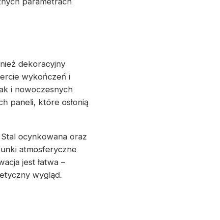
żnych parametrach
wnież dekoracyjny
fercie wykończeń i
jak i nowoczesnych
 paneli, które osłonią
. Stal ocynkowana oraz
unki atmosferyczne
acja jest łatwa –
tetyczny wygląd.