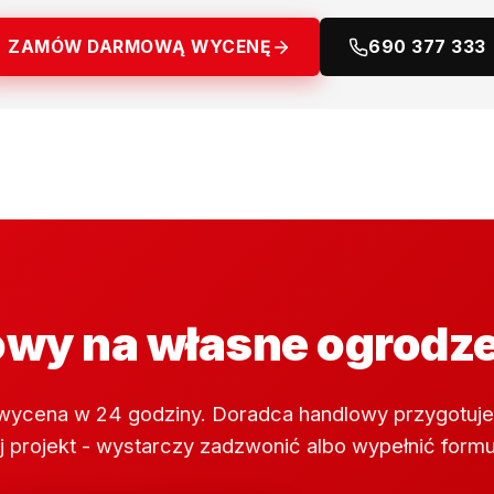
ZAMÓW DARMOWĄ WYCENĘ
690 377 333
wy na własne ogrodz
wycena w 24 godziny. Doradca handlowy przygotuje
 projekt - wystarczy zadzwonić albo wypełnić formu