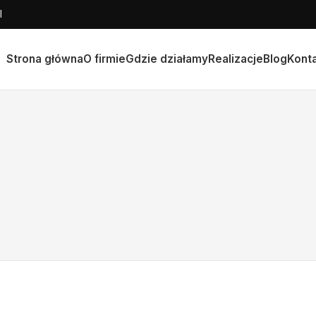
l
Strona główna
O firmie
Gdzie działamy
Realizacje
Blog
Kont