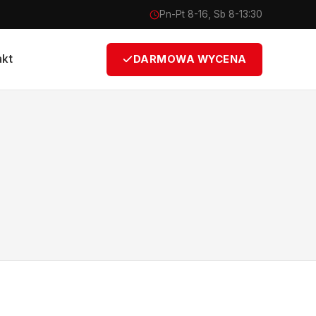
Pn-Pt 8-16, Sb 8-13:30
akt
DARMOWA WYCENA