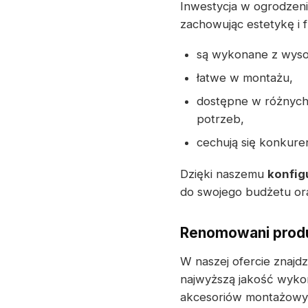
Inwestycja w ogrodzeni
zachowując estetykę i 
są wykonane z wyso
łatwe w montażu,
dostępne w różnych 
potrzeb,
cechują się konkure
Dzięki naszemu
konfig
do swojego budżetu ora
Renomowani produ
W naszej ofercie znajd
najwyższą jakość wyko
akcesoriów montażowyc