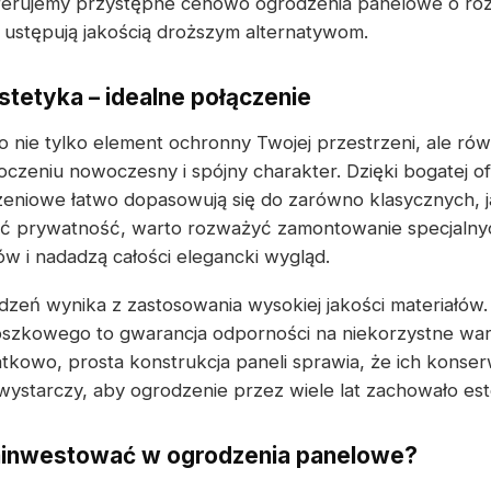
ferujemy przystępne cenowo ogrodzenia panelowe o ró
e ustępują jakością droższym alternatywom.
stetyka – idealne połączenie
 nie tylko element ochronny Twojej przestrzeni, ale ró
toczeniu nowoczesny i spójny charakter. Dzięki bogatej o
zeniowe łatwo dopasowują się do zarówno klasycznych, 
yć prywatność, warto rozważyć zamontowanie specjalnych
w i nadadzą całości elegancki wygląd.
zeń wynika z zastosowania wysokiej jakości materiałów
szkowego to gwarancja odporności na niekorzystne war
kowo, prosta konstrukcja paneli sprawia, że ich konserw
wystarczy, aby ogrodzenie przez wiele lat zachowało es
ainwestować w ogrodzenia panelowe?