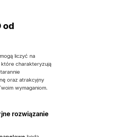
D od
mogą liczyć na
, które charakteryzują
starannie
nę oraz atrakcyjny
a Twoim wymaganiom.
yjne rozwiązanie
 panelowe
będą