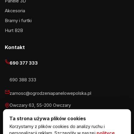
Panele 3D
Akcesoria
Bramy i furtki
Hurt B2B
Kontakt
690 377 333
690 388 333
zamosc@ogrodzeniapanelowepolska.pl
Owczary 63, 55-200 Owczary
Pn-Pt 8-16, Sb 8-13:30
Ta strona używa plików cookies
Korzystamy z plików cookies do analizy ruchu i
personalizacji reklam. Szczegóły w naszej
polityce