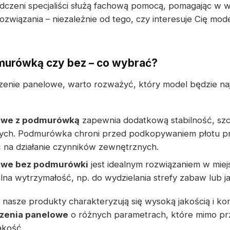
dczeni specjaliści służą fachową pomocą, pomagając w 
ozwiązania – niezależnie od tego, czy interesuje Cię mo
murówką czy bez – co wybrać?
zenie panelowe, warto rozważyć, który model będzie naj
owe z podmurówką
zapewnia dodatkową stabilność, szc
ch. Podmurówka chroni przed podkopywaniem płotu prz
 na działanie czynników zewnętrznych.
owe bez podmurówki
jest idealnym rozwiązaniem w miejs
a wytrzymałość, np. do wydzielania strefy zabaw lub j
 nasze produkty charakteryzują się wysoką jakością i ko
dzenia panelowe
o różnych parametrach, które mimo pr
akość.