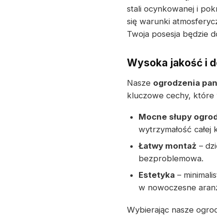
stali ocynkowanej i po
się warunki atmosferyc
Twoja posesja będzie d
Wysoka jakość i 
Nasze
ogrodzenia pa
kluczowe cechy, które 
Mocne słupy ogro
wytrzymałość całej k
Łatwy montaż
– dzi
bezproblemowa.
Estetyka
– minimali
w nowoczesne aranża
Wybierając nasze ogro