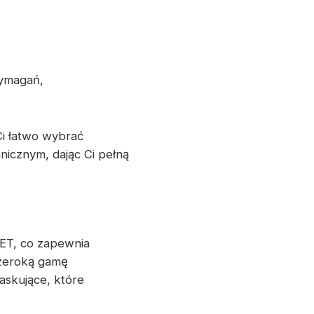
wymagań,
i łatwo wybrać
nicznym, dając Ci pełną
T, co zapewnia
zeroką gamę
askujące, które