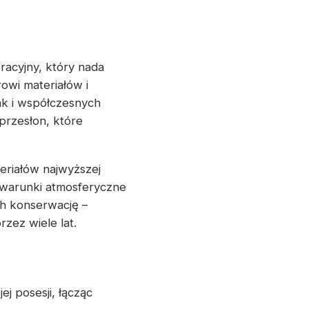
racyjny, który nada
owi materiałów i
ak i współczesnych
przesłon, które
eriałów najwyższej
 warunki atmosferyczne
ch konserwację –
zez wiele lat.
j posesji, łącząc