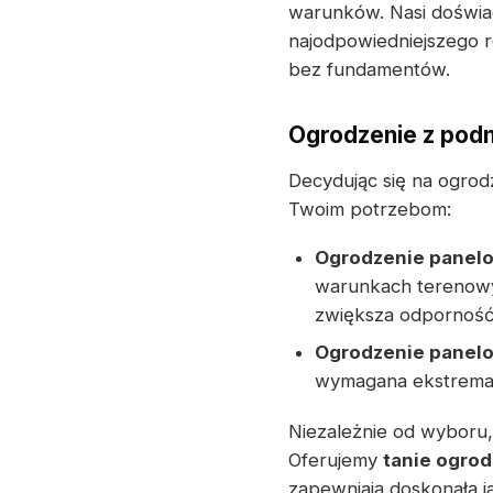
warunków. Nasi doświa
najodpowiedniejszego r
bez fundamentów.
Ogrodzenie z pod
Decydując się na ogrod
Twoim potrzebom:
Ogrodzenie panel
warunkach terenowy
zwiększa odporność
Ogrodzenie panel
wymagana ekstremaln
Niezależnie od wyboru,
Oferujemy
tanie ogro
zapewniają doskonałą j