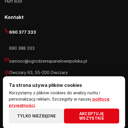
Hurt B2B
Kontakt
690 377 333
690 388 333
zamosc@ogrodzeniapanelowepolska.pl
Owczary 63, 55-200 Owczary
Pn-Pt 8-16, Sb 8-13:30
Ta strona używa plików cookies
Korzystamy z plików cookies do analizy ruchu i
personalizacji reklam. Szczegóły w naszej
polityce
prywatności
.
© 2026 KOW MET Marlena Kowalska · NIP 5291746970 ·
AKCEPTUJĘ
REGON 383867720 · Owczary 63, 55-200 Owczary
TYLKO NIEZBĘDNE
WSZYSTKIE
ogrodzeniazpaneli.pl