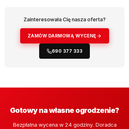
Zainteresowała Cię nasza oferta?
ZAMÓW DARMOWĄ WYCENĘ
690 377 333
Gotowy na własne ogrodzenie?
Bezpłatna wycena w 24 godziny. Doradca