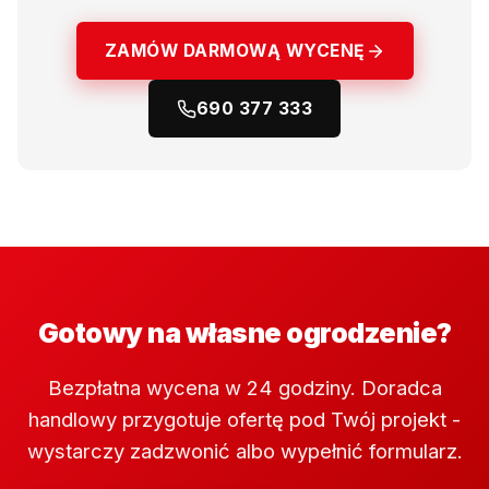
ZAMÓW DARMOWĄ WYCENĘ
690 377 333
Gotowy na własne ogrodzenie?
Bezpłatna wycena w 24 godziny. Doradca
handlowy przygotuje ofertę pod Twój projekt -
wystarczy zadzwonić albo wypełnić formularz.