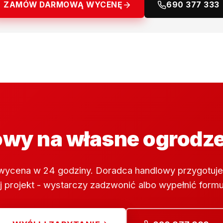
ZAMÓW DARMOWĄ WYCENĘ
690 377 333
wy na własne ogrodz
wycena w 24 godziny. Doradca handlowy przygotuje
 projekt - wystarczy zadzwonić albo wypełnić formu