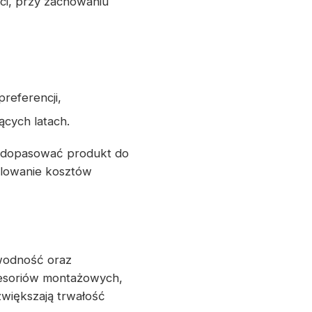
ci, przy zachowaniu
referencji,
ących latach.
 dopasować produkt do
olowanie kosztów
awodność oraz
cesoriów montażowych,
zwiększają trwałość