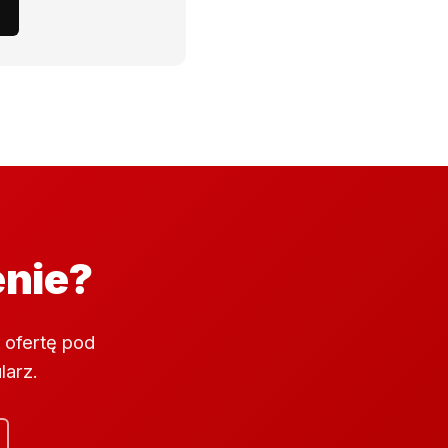
enie?
 ofertę pod
larz.