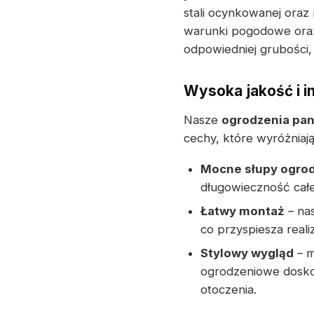
stali ocynkowanej ora
warunki pogodowe oraz
odpowiedniej grubości,
Wysoka jakość i i
Nasze
ogrodzenia pa
cechy, które wyróżniają
Mocne słupy ogro
długowieczność całej
Łatwy montaż
– nas
co przyspiesza reali
Stylowy wygląd
– m
ogrodzeniowe dosko
otoczenia.