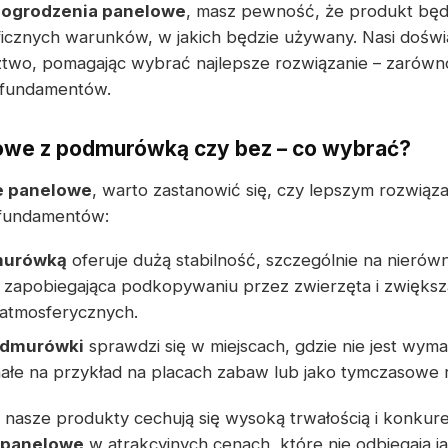
e
ogrodzenia panelowe
, masz pewność, że produkt będ
cznych warunków, w jakich będzie używany. Nasi doświad
ztwo, pomagając wybrać najlepsze rozwiązanie – zarówn
 fundamentów.
owe z podmurówką czy bez – co wybrać?
e panelowe
, warto zastanowić się, czy lepszym rozwiąz
fundamentów:
murówką
oferuje dużą stabilność, szczególnie na nierówn
a zapobiegająca podkopywaniu przez zwierzęta i zwięks
 atmosferycznych.
odmurówki
sprawdzi się w miejscach, gdzie nie jest wy
łe na przykład na placach zabaw lub jako tymczasowe r
nasze produkty cechują się wysoką trwałością i konkure
 panelowe
w atrakcyjnych cenach, które nie odbiegają j