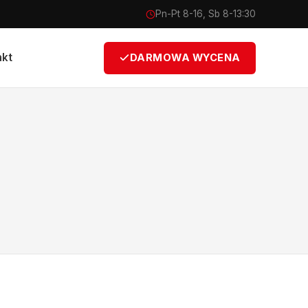
Pn-Pt 8-16, Sb 8-13:30
akt
DARMOWA WYCENA