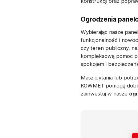
konstrukcji oraz popra
Ogrodzenia panel
Wybierając nasze panel
funkcjonalność i nowoc
czy teren publiczny, n
kompleksową pomoc prz
spokojem i bezpieczeńs
Masz pytania lub potrze
KOWMET pomogą dobrać 
zainwestuj w nasze
og