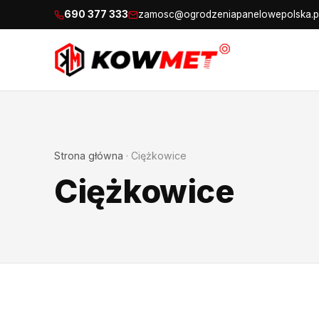
690 377 333
zamosc@ogrodzeniapanelowepolska.p
Strona główna
·
Ciężkowice
Ciężkowice