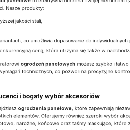
ia panelowe
to efektywna ochrona Twojej nieruchomoś
ści. Nasze produkty:
szej jakości stali,
riantach, co umożliwia dopasowanie do indywidualnych p
konkurencyjną ceną, która utrzyma się także w nadchodz
uratorowi
ogrodzeń panelowych
możesz szybko i łatwo
wymagań technicznych, co pozwoli na precyzyjne kontr
cenci i bogaty wybór akcesoriów
jdziesz
ogrodzenia panelowe
, które zapewniają niez
stkich elementów. Oferujemy również szeroki wybór ak
lotowe, narożne, końcowe oraz taśmy maskujące, które 