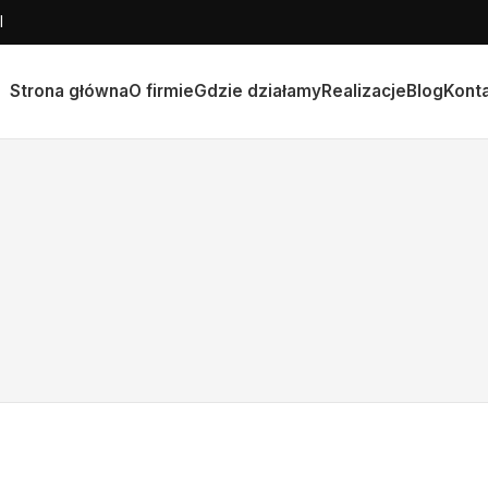
l
Strona główna
O firmie
Gdzie działamy
Realizacje
Blog
Kont