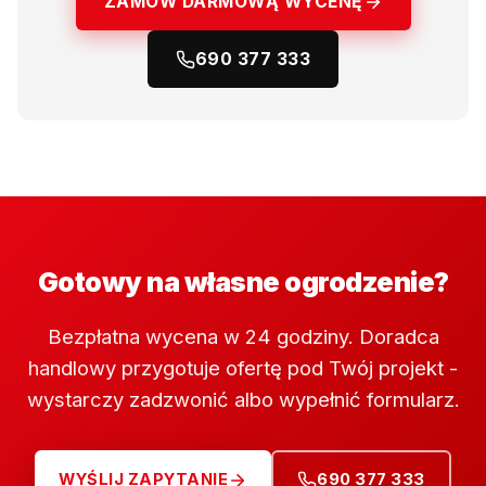
ZAMÓW DARMOWĄ WYCENĘ
690 377 333
Gotowy na własne ogrodzenie?
Bezpłatna wycena w 24 godziny. Doradca
handlowy przygotuje ofertę pod Twój projekt -
wystarczy zadzwonić albo wypełnić formularz.
WYŚLIJ ZAPYTANIE
690 377 333