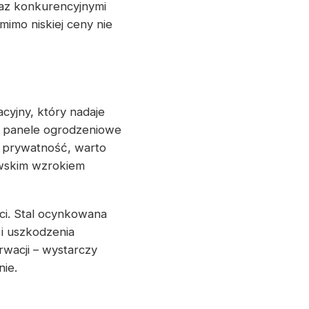
raz konkurencyjnymi
imo niskiej ceny nie
cyjny, który nadaje
w, panele ogrodzeniowe
ć prywatność, warto
awskim wzrokiem
ci. Stal ocynkowana
i uszkodzenia
wacji – wystarczy
nie.