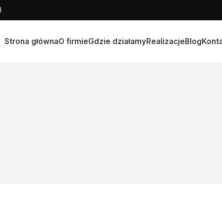
l
Strona główna
O firmie
Gdzie działamy
Realizacje
Blog
Kont