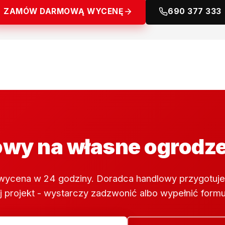
ZAMÓW DARMOWĄ WYCENĘ
690 377 333
wy na własne ogrodz
wycena w 24 godziny. Doradca handlowy przygotuje
 projekt - wystarczy zadzwonić albo wypełnić formu