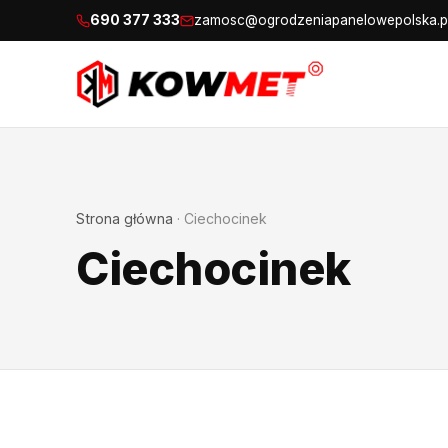
690 377 333
zamosc@ogrodzeniapanelowepolska.p
Strona główna
·
Ciechocinek
Ciechocinek