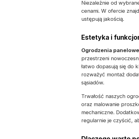
Niezależnie od wybrane
cenami. W ofercie znaj
ustępują jakością.
Estetyka i funkcj
Ogrodzenia panelow
przestrzeni nowoczesny
łatwo dopasują się do 
rozważyć montaż dodat
sąsiadów.
Trwałość naszych ogrod
oraz malowanie proszk
mechaniczne. Dodatkowo
regularnie je czyścić, 
Dlaczego warto p