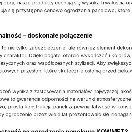
j opcji, nasze produkty cechują się wysoką trwałością o
dują się przystępne cenowo ogrodzenia panelowe, które m
onalność – doskonałe połączenie
e
to nie tylko zabezpieczenie, ale również element dekora
 charakter. Dzięki bogatej ofercie wykończeń i koloró
klasycznych oraz współczesnych stylizacji. Aby zwiększy
kowych przesłon, które skutecznie osłonią przed ciek
zeń wynika z zastosowania materiałów najwyższej jakoś
owe to gwarancja odporności na warunki atmosferyczne 
, prosta konstrukcja paneli zapewnia łatwość w konser
aby ogrodzenie przez wiele lat prezentowało się nienagan
ostawić na ogrodzenia panelowe KOWMET?