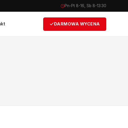
Pn-Pt 8-16, Sb 8-13:30
akt
DARMOWA WYCENA