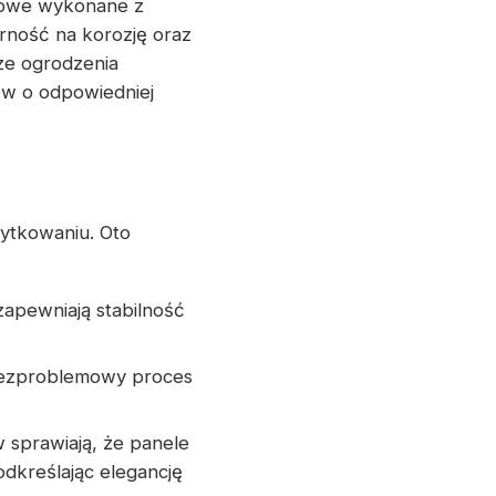
iowe wykonane z
rność na korozję oraz
ze ogrodzenia
ów o odpowiedniej
żytkowaniu. Oto
zapewniają stabilność
 bezproblemowy proces
 sprawiają, że panele
kreślając elegancję