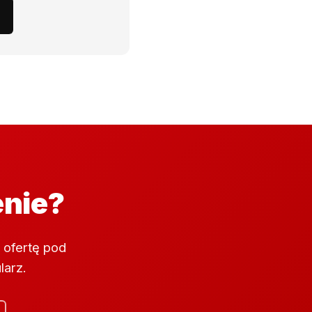
enie?
 ofertę pod
larz.