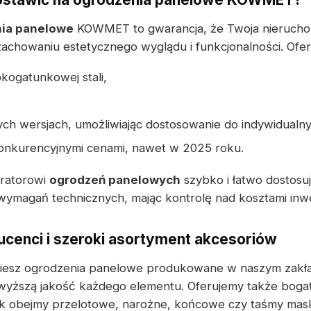
ia panelowe
KOWMET to gwarancja, że Twoja nierucho
 zachowaniu estetycznego wyglądu i funkcjonalności. Ofe
kogatunkowej stali,
ch wersjach, umożliwiając dostosowanie do indywidualn
konkurencyjnymi cenami, nawet w 2025 roku.
uratorowi
ogrodzeń panelowych
szybko i łatwo dostosu
ymagań technicznych, mając kontrolę nad kosztami inwes
cenci i szeroki asortyment akcesoriów
dziesz ogrodzenia panelowe produkowane w naszym zakła
wyższą jakość każdego elementu. Oferujemy także boga
ak obejmy przelotowe, narożne, końcowe czy taśmy mask