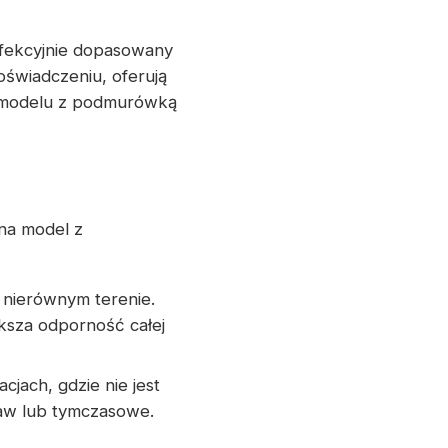
fekcyjnie dopasowany
oświadczeniu, oferują
d modelu z podmurówką
na model z
 nierównym terenie.
sza odporność całej
cjach, gdzie nie jest
aw lub tymczasowe.