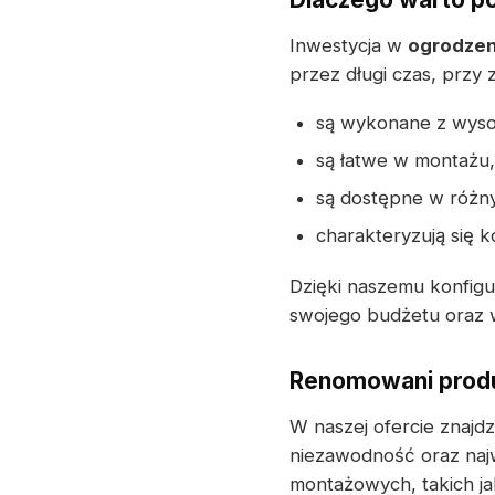
Inwestycja w
ogrodzen
przez długi czas, przy
są wykonane z wyso
są łatwe w montażu,
są dostępne w różny
charakteryzują się 
Dzięki naszemu konfig
swojego budżetu oraz w
Renomowani produ
W naszej ofercie znaj
niezawodność oraz naj
montażowych, takich j