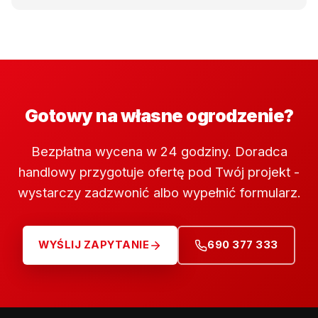
Gotowy na własne ogrodzenie?
Bezpłatna wycena w 24 godziny. Doradca
handlowy przygotuje ofertę pod Twój projekt -
wystarczy zadzwonić albo wypełnić formularz.
WYŚLIJ ZAPYTANIE
690 377 333