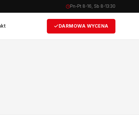
Pn-Pt 8-16, Sb 8-13:30
akt
DARMOWA WYCENA