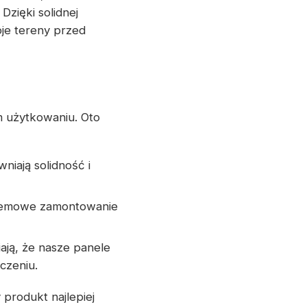
Dzięki solidnej
oje tereny przed
 użytkowaniu. Oto
niają solidność i
blemowe zamontowanie
iają, że nasze panele
czeniu.
rodukt najlepiej