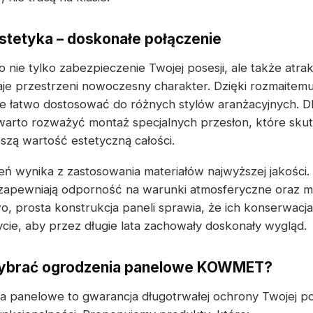
estetyka – doskonałe połączenie
nie tylko zabezpieczenie Twojej posesji, ale także atra
aje przestrzeni nowoczesny charakter. Dzięki rozmaite
 łatwo dostosować do różnych stylów aranżacyjnych. D
arto rozważyć montaż specjalnych przesłon, które skut
szą wartość estetyczną całości.
ń wynika z zastosowania materiałów najwyższej jakości.
apewniają odporność na warunki atmosferyczne oraz 
, prosta konstrukcja paneli sprawia, że ich konserwacja 
cie, aby przez długie lata zachowały doskonały wygląd.
wybrać ogrodzenia panelowe KOWMET?
a panelowe to gwarancja długotrwałej ochrony Twojej pos