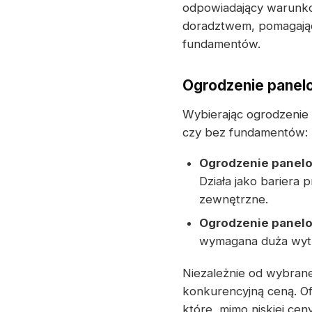
odpowiadający warunkom
doradztwem, pomagając
fundamentów.
Ogrodzenie panel
Wybierając ogrodzenie
czy bez fundamentów:
Ogrodzenie panel
Działa jako bariera
zewnętrzne.
Ogrodzenie panel
wymagana duża wytr
Niezależnie od wybrane
konkurencyjną ceną. O
które, mimo niskiej ceny