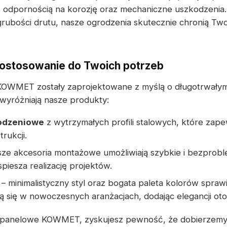
ę odpornością na korozję oraz mechaniczne uszkodzenia. 
 grubości drutu, nasze ogrodzenia skutecznie chronią Tw
dostosowanie do Twoich potrzeb
OWMET zostały zaprojektowane z myślą o długotrwałym
wyróżniają nasze produkty:
rodzeniowe
z wytrzymałych profili stalowych, które zapew
trukcji.
sze akcesoria montażowe umożliwiają szybkie i bezpro
piesza realizację projektów.
– minimalistyczny styl oraz bogata paleta kolorów spraw
 się w nowoczesnych aranżacjach, dodając elegancji oto
 panelowe KOWMET, zyskujesz pewność, że dobierzemy p