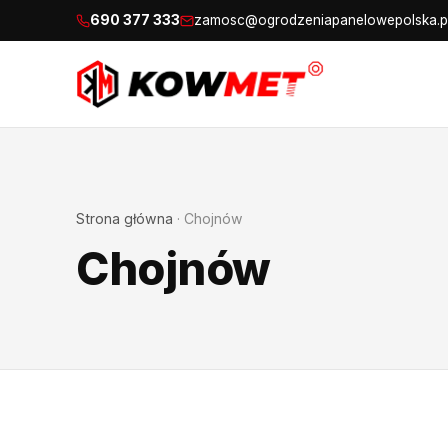
690 377 333
zamosc@ogrodzeniapanelowepolska.p
Strona główna
·
Chojnów
Chojnów