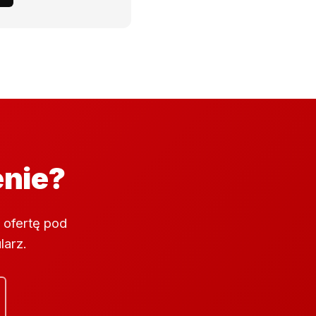
enie?
 ofertę pod
larz.