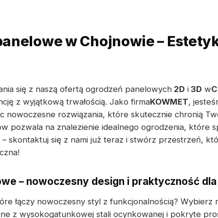
anelowe w Chojnowie – Estetyk
nia się z naszą ofertą ogrodzeń panelowych
2D
i
3D
w
C
ncję z wyjątkową trwałością. Jako firma
KOWMET
, jeste
ąc nowoczesne rozwiązania, które skutecznie chronią Tw
 pozwala na znalezienie idealnego ogrodzenia, które s
 – skontaktuj się z nami już teraz i stwórz przestrzeń, k
yczna!
we – nowoczesny design i praktyczność dla
óre łączy nowoczesny styl z funkcjonalnością? Wybierz 
e z wysokogatunkowej stali ocynkowanej i pokryte pr