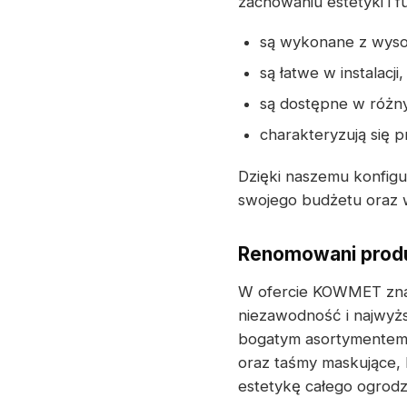
zachowaniu estetyki i 
są wykonane z wysoki
są łatwe w instalacji,
są dostępne w różny
charakteryzują się 
Dzięki naszemu konfig
swojego budżetu oraz w
Renomowani produ
W ofercie KOWMET zna
niezawodność i najwyż
bogatym asortymentem 
oraz taśmy maskujące, 
estetykę całego ogrodz