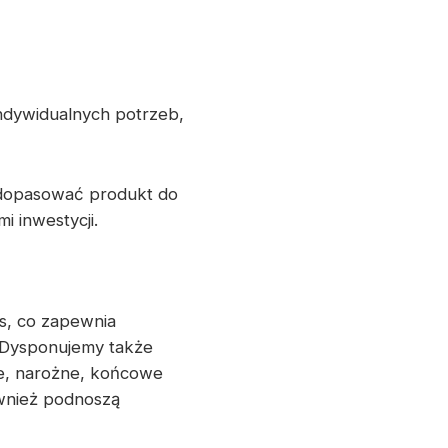
ndywidualnych potrzeb,
 dopasować produkt do
 inwestycji.
, co zapewnia
 Dysponujemy także
e, narożne, końcowe
ównież podnoszą