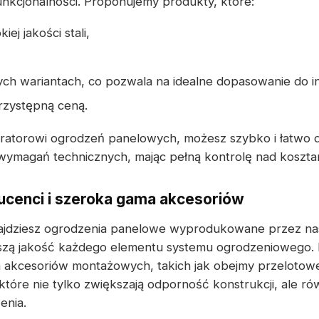
funkcjonalności. Proponujemy produkty, które:
ej jakości stali,
ch wariantach, co pozwala na idealne dopasowanie do i
przystępną ceną.
uratorowi ogrodzeń panelowych, możesz szybko i łatwo
ymagań technicznych, mając pełną kontrolę nad kosztami
cenci i szeroka gama akcesoriów
jdziesz ogrodzenia panelowe wyprodukowane przez nas
szą jakość każdego elementu systemu ogrodzeniowego.
akcesoriów montażowych, takich jak obejmy przelotow
które nie tylko zwiększają odporność konstrukcji, ale r
enia.