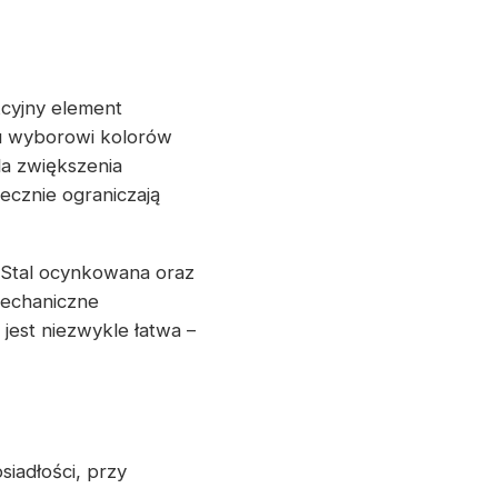
kcyjny element
mu wyborowi kolorów
la zwiększenia
ecznie ograniczają
 Stal ocynkowana oraz
mechaniczne
jest niezwykle łatwa –
iadłości, przy