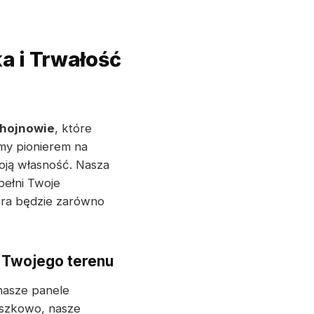
a i Trwałość
hojnowie
, które
śmy pionierem na
oją własność. Nasza
pełni Twoje
tóra będzie zarówno
 Twojego terenu
nasze panele
oszkowo, nasze