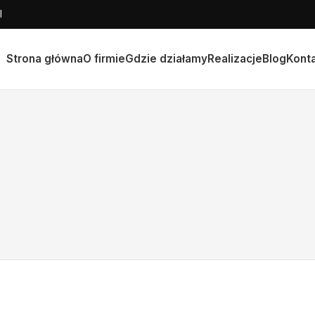
l
Strona główna
O firmie
Gdzie działamy
Realizacje
Blog
Kont