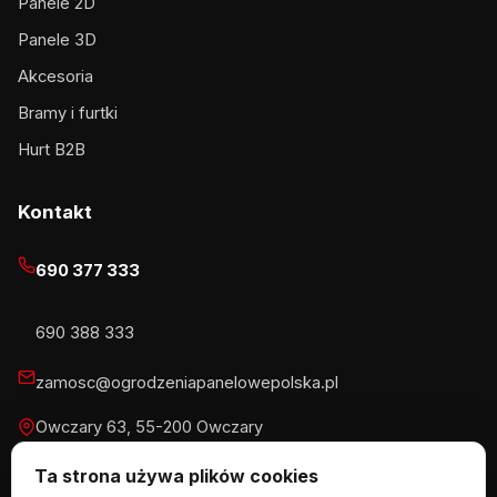
Panele 2D
Panele 3D
Akcesoria
Bramy i furtki
Hurt B2B
Kontakt
690 377 333
690 388 333
zamosc@ogrodzeniapanelowepolska.pl
Owczary 63, 55-200 Owczary
Pn-Pt 8-16, Sb 8-13:30
Ta strona używa plików cookies