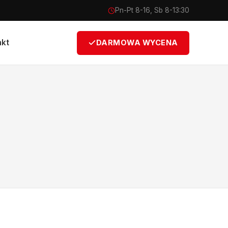
Pn-Pt 8-16, Sb 8-13:30
akt
DARMOWA WYCENA