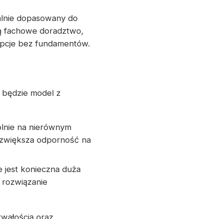
alnie dopasowany do
ją fachowe doradztwo,
opcje bez fundamentów.
 będzie model z
ólnie na nierównym
 zwiększa odporność na
e jest konieczna duża
 rozwiązanie
rwałością oraz