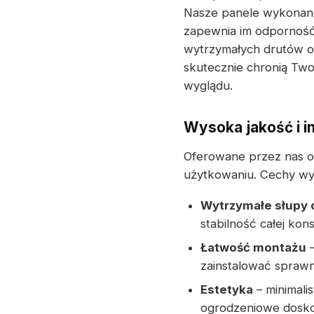
Nasze panele wykonane
zapewnia im odporność 
wytrzymałych drutów o 
skutecznie chronią Two
wyglądu.
Wysoka jakość i i
Oferowane przez nas o
użytkowaniu. Cechy wyr
Wytrzymałe słupy
stabilność całej kons
Łatwość montażu
–
zainstalować sprawn
Estetyka
– minimali
ogrodzeniowe doskon