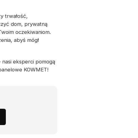
y trwałość,
eczyć dom, prywatną
 Twoim oczekiwaniom.
zenia, abyś mógł
 – nasi eksperci pomogą
ia panelowe KOWMET!