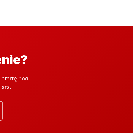
enie?
 ofertę pod
larz.