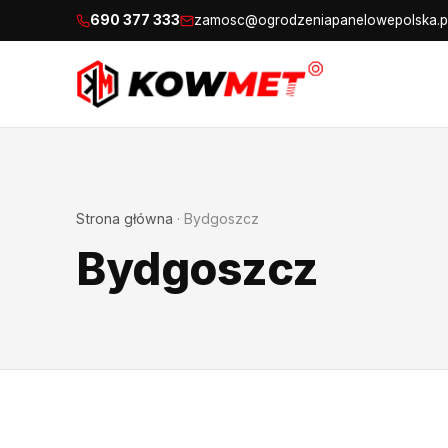
690 377 333
zamosc@ogrodzeniapanelowepolska.p
Strona główna
·
Bydgoszcz
Bydgoszcz