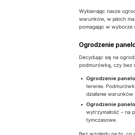
Wybierając nasze ogro
warunków, w jakich ma 
pomagając w wyborze n
Ogrodzenie panel
Decydując się na ogro
podmurówką, czy bez 
Ogrodzenie panel
terenie. Podmurówk
działanie warunków
Ogrodzenie panel
wytrzymałość – na p
tymczasowe.
Bez względu na to, co 