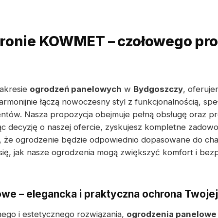
tronie KOWMET – czołowego pr
zakresie
ogrodzeń panelowych
w
Bydgoszczy
, oferuj
harmonijnie łączą nowoczesny styl z funkcjonalnością, sp
ntów. Nasza propozycja obejmuje pełną obsługę oraz pr
c decyzję o naszej ofercie, zyskujesz kompletne zadowo
, że ogrodzenie będzie odpowiednio dopasowane do char
 się, jak nasze ogrodzenia mogą zwiększyć komfort i be
we – elegancka i praktyczna ochrona Twoje
dnego i estetycznego rozwiązania,
ogrodzenia panelowe