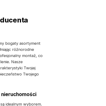
oducenta
emy bogaty asortyment
ełniając różnorodne
ofesjonalny montaż, co
lenie. Nasze
akterystyki Twojej
zpieczeństwo Twojego
j nieruchomości
są idealnym wyborem.