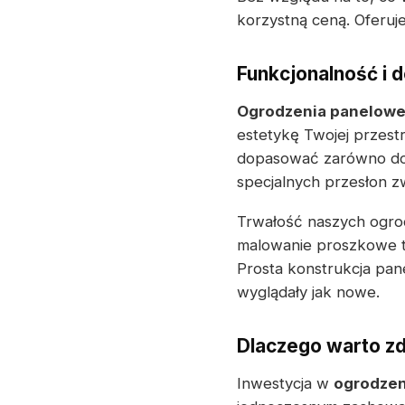
korzystną ceną. Oferu
Funkcjonalność i d
Ogrodzenia panelow
estetykę Twojej przest
dopasować zarówno do 
specjalnych przesłon z
Trwałość naszych ogrod
malowanie proszkowe t
Prosta konstrukcja panel
wyglądały jak nowe.
Dlaczego warto z
Inwestycja w
ogrodzen