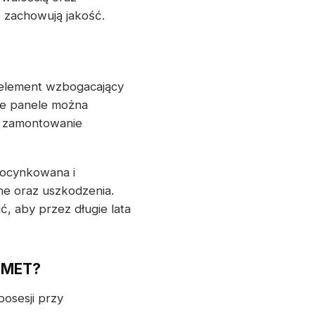
 zachowują jakość.
ż element wzbogacający
ze panele można
, zamontowanie
 ocynkowana i
e oraz uszkodzenia.
ić, aby przez długie lata
OWMET?
posesji przy