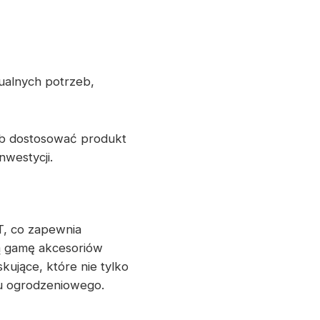
ualnych potrzeb,
ób dostosować produkt
westycji.
, co zapewnia
ą gamę akcesoriów
ujące, które nie tylko
mu ogrodzeniowego.