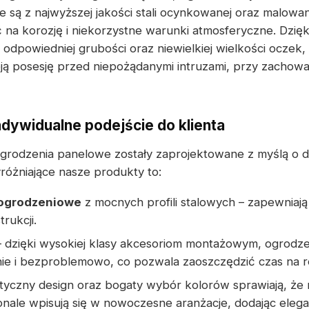
 są z najwyższej jakości stali ocynkowanej oraz malow
na korozję i niekorzystne warunki atmosferyczne. Dzięk
odpowiedniej grubości oraz niewielkiej wielkości oczek,
ją posesję przed niepożądanymi intruzami, przy zachow
ndywidualne podejście do klienta
grodzenia panelowe zostały zaprojektowane z myślą o 
óżniające nasze produkty to:
 ogrodzeniowe
z mocnych profili stalowych – zapewniają
trukcji.
 dzięki wysokiej klasy akcesoriom montażowym, ogrodz
ie i bezproblemowo, co pozwala zaoszczędzić czas na rea
styczny design oraz bogaty wybór kolorów sprawiają, że
ale wpisują się w nowoczesne aranżacje, dodając elegan