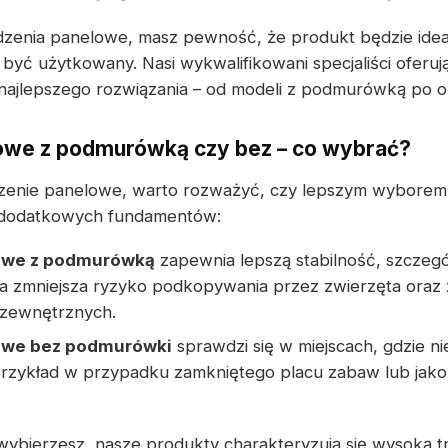
dzenia panelowe, masz pewność, że produkt będzie ide
być użytkowany. Nasi wykwalifikowani specjaliści oferu
ajlepszego rozwiązania – od modeli z podmurówką po 
owe z podmurówką czy bez – co wybrać?
dzenie panelowe, warto rozważyć, czy lepszym wyborem
dodatkowych fundamentów:
owe z podmurówką
zapewnia lepszą stabilność, szczeg
a zmniejsza ryzyko podkopywania przez zwierzęta oraz
 zewnętrznych.
owe bez podmurówki
sprawdzi się w miejscach, gdzie ni
rzykład w przypadku zamkniętego placu zabaw lub jako
wybierzesz, nasze produkty charakteryzują się wysoką t