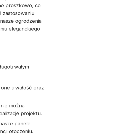
ane proszkowo, co
i zastosowaniu
 nasze ogrodzenia
aniu eleganckiego
długotrwałym
 one trwałość oraz
enie można
lizację projektu.
 nasze panele
cji otoczeniu.