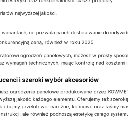
u estetyki oraz funkcjonalności. Nasze produkty:
iałów najwyższej jakości,
wariantach, co pozwala na ich dostosowanie do indywid
konkurencyjną ceną, również w roku 2025.
uratorowi ogrodzeń panelowych, możesz w prosty spos
z wymagań technicznych, mając kontrolę nad kosztami in
cenci i szeroki wybór akcesoriów
dziesz ogrodzenia panelowe produkowane przez KOWMET
wyższą jakość każdego elementu. Oferujemy też szerok
k obejmy przelotowe, narożne, końcowe oraz taśmy mask
onstrukcji, ale również podnoszą estetykę całego syste