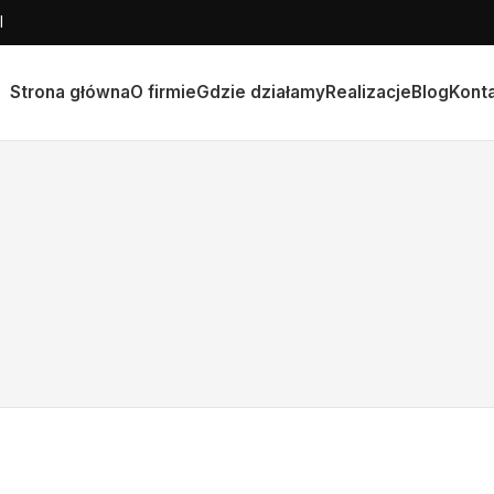
l
Strona główna
O firmie
Gdzie działamy
Realizacje
Blog
Kont