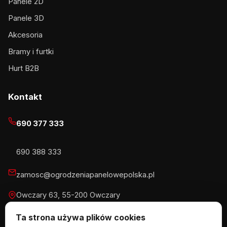
Panele 2D
Panele 3D
Akcesoria
Bramy i furtki
Hurt B2B
Kontakt
690 377 333
690 388 333
zamosc@ogrodzeniapanelowepolska.pl
Owczary 63, 55-200 Owczary
Pn-Pt 8-16, Sb 8-13:30
Ta strona używa plików cookies