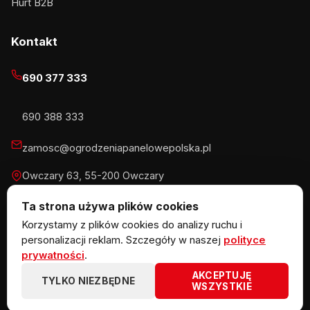
Hurt B2B
Kontakt
690 377 333
690 388 333
zamosc@ogrodzeniapanelowepolska.pl
Owczary 63, 55-200 Owczary
Pn-Pt 8-16, Sb 8-13:30
Ta strona używa plików cookies
Korzystamy z plików cookies do analizy ruchu i
personalizacji reklam. Szczegóły w naszej
polityce
prywatności
.
© 2026 KOW MET Marlena Kowalska · NIP 5291746970 ·
AKCEPTUJĘ
REGON 383867720 · Owczary 63, 55-200 Owczary
TYLKO NIEZBĘDNE
WSZYSTKIE
ogrodzeniazpaneli.pl