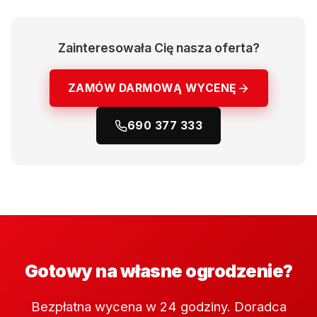
Zainteresowała Cię nasza oferta?
ZAMÓW DARMOWĄ WYCENĘ
690 377 333
Gotowy na własne ogrodzenie?
Bezpłatna wycena w 24 godziny. Doradca