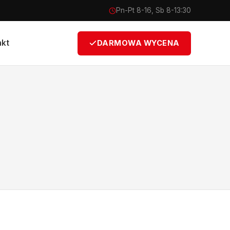
Pn-Pt 8-16, Sb 8-13:30
akt
DARMOWA WYCENA