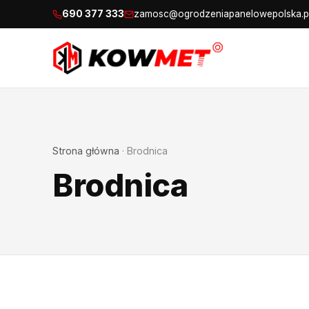
690 377 333
zamosc@ogrodzeniapanelowepolska.p
Strona główna
·
Brodnica
Brodnica