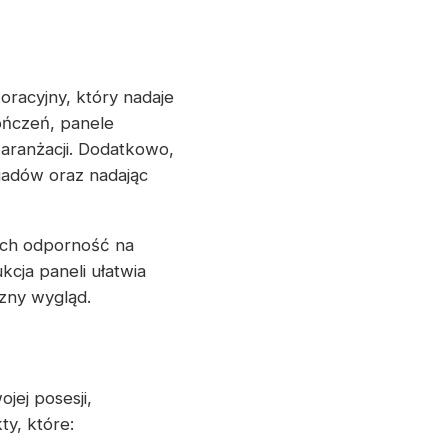
oracyjny, który nadaje
ończeń, panele
aranżacji. Dodatkowo,
iadów oraz nadając
 ich odporność na
cja paneli ułatwia
czny wygląd.
jej posesji,
ty, które: