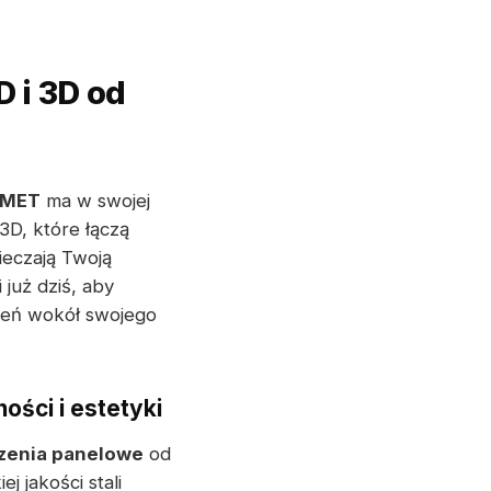
 i 3D od
MET
ma w swojej
3D, które łączą
ieczają Twoją
 już dziś, aby
zeń wokół swojego
ości i estetyki
zenia panelowe
od
 jakości stali