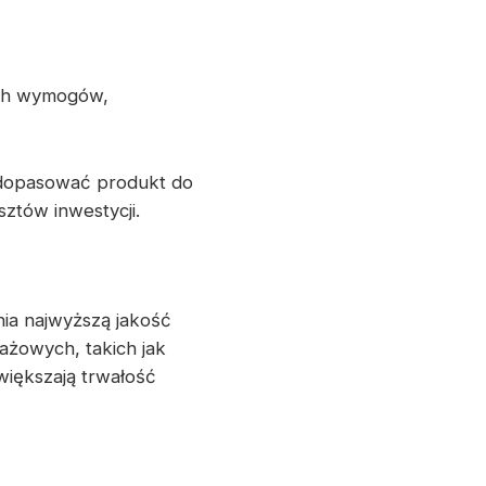
ich wymogów,
 dopasować produkt do
ztów inwestycji.
nia najwyższą jakość
żowych, takich jak
większają trwałość