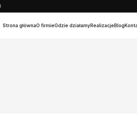
l
Strona główna
O firmie
Gdzie działamy
Realizacje
Blog
Kont