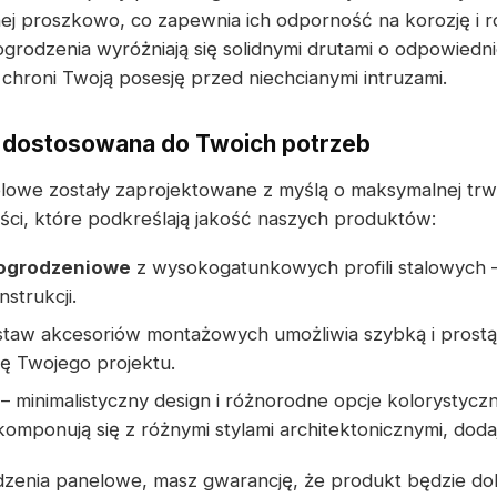
ej proszkowo, co zapewnia ich odporność na korozję i 
grodzenia wyróżniają się solidnymi drutami o odpowiedni
chroni Twoją posesję przed niechcianymi intruzami.
 dostosowana do Twoich potrzeb
owe zostały zaprojektowane z myślą o maksymalnej trwa
ci, które podkreślają jakość naszych produktów:
 ogrodzeniowe
z wysokogatunkowych profili stalowych –
strukcji.
taw akcesoriów montażowych umożliwia szybką i prostą i
ję Twojego projektu.
– minimalistyczny design i różnorodne opcje kolorystycz
komponują się z różnymi stylami architektonicznymi, dodaj
dzenia panelowe, masz gwarancję, że produkt będzie d