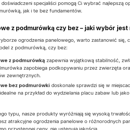
doświadczeni specjaliści pomogą Ci wybrać najlepszą op
urówką, jak i te bez fundamentów.
we z podmurówką czy bez – jaki wybór jest 
wyborze ogrodzenia panelowego, warto zastanowić się, 
odel z podmurówką, czy bez:
owe z podmurówką
zapewnia wyjątkową stabilność, zwł
dmurówka zapobiega podkopywaniu przez zwierzęta or
ków zewnętrznych.
owe bez podmurówki
doskonale sprawdzi się w miejsca
 idealne na przykład do wydzielania placu zabaw lub jako
go typu, nasze produkty wyróżniają się wysoką trwałoś
iesz atrakcyjne ogrodzenia panelowe o różnorodnych pa
mo przystępnej ceny, nie ustępują jakością.