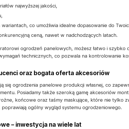
iałów najwyższej jakości,
u,
 wariantach, co umożliwia idealne dopasowanie do Two
konkurencyjną ceną, nawet w nadchodzących latach.
uratorowi ogrodzeń panelowych, możesz łatwo i szybko
wymagań technicznych, co pozwala na kontrolowanie kos
cenci oraz bogata oferta akcesoriów
ują się ogrodzenia panelowe produkcji własnej, co zapew
mentu. Posiadamy także szeroką gamę akcesoriów monta
ożne, końcowe oraz taśmy maskujące, które nie tylko z
eż poprawiają ogólny wygląd systemu ogrodzeniowego.
we – inwestycja na wiele lat