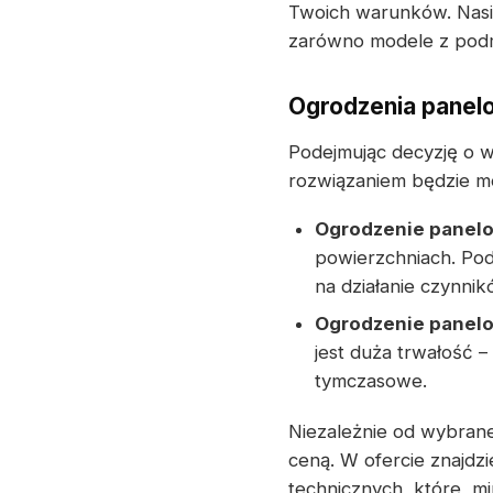
Twoich warunków. Nasi 
zarówno modele z podm
Ogrodzenia panelo
Podejmując decyzję o 
rozwiązaniem będzie m
Ogrodzenie panel
powierzchniach. Po
na działanie czynni
Ogrodzenie panel
jest duża trwałość –
tymczasowe.
Niezależnie od wybrane
ceną. W ofercie znajdz
technicznych, które, mi