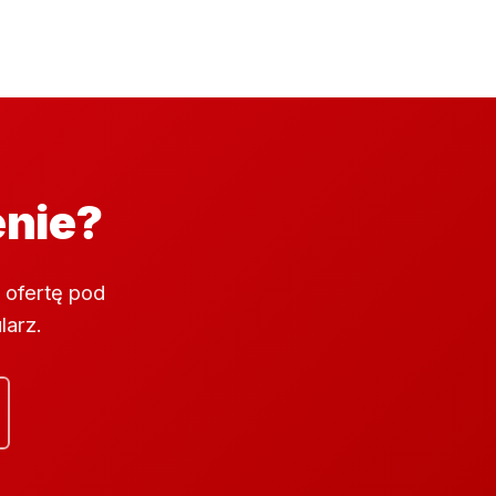
enie?
 ofertę pod
larz.