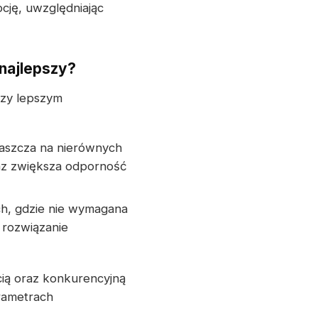
cję, uwzględniając
najlepszy?
czy lepszym
aszcza na nierównych
az zwiększa odporność
ch, gdzie nie wymagana
 rozwiązanie
cią oraz konkurencyjną
rametrach