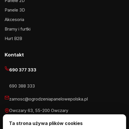
Panele 2D
Panele 3D
Akcesoria
Bramy i furtki
Hurt B2B
Kontakt
690 377 333
690 388 333
zamosc@ogrodzeniapanelowepolska.pl
Owczary 63, 55-200 Owczary
Pn-Pt 8-16, Sb 8-13:30
Ta strona używa plików cookies