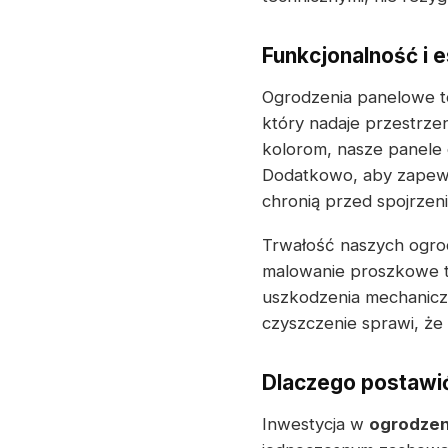
Funkcjonalność i e
Ogrodzenia panelowe to
który nadaje przestrze
kolorom, nasze panele 
Dodatkowo, aby zapewn
chronią przed spojrzen
Trwałość naszych ogrod
malowanie proszkowe t
uszkodzenia mechaniczn
czyszczenie sprawi, że
Dlaczego postawi
Inwestycja w
ogrodzen