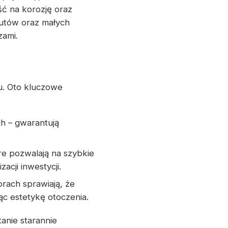
ć na korozję oraz
utów oraz małych
zami.
u. Oto kluczowe
ch – gwarantują
e pozwalają na szybkie
cji inwestycji.
rach sprawiają, że
c estetykę otoczenia.
anie starannie