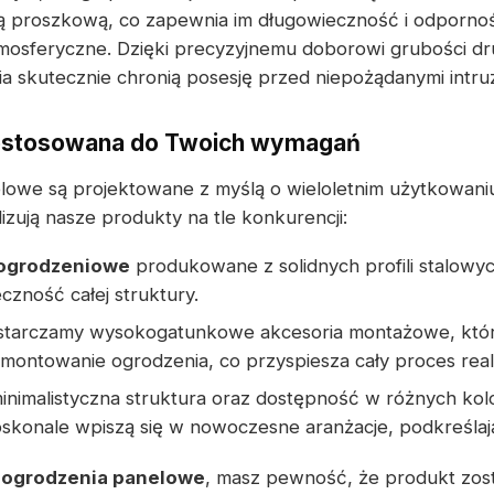
 proszkową, co zapewnia im długowieczność i odpornoś
mosferyczne. Dzięki precyzyjnemu doborowi grubości dr
a skutecznie chronią posesję przed niepożądanymi intru
ostosowana do Twoich wymagań
lowe są projektowane z myślą o wieloletnim użytkowani
lizują nasze produkty na tle konkurencji:
 ogrodzeniowe
produkowane z solidnych profili stalowy
eczność całej struktury.
starczamy wysokogatunkowe akcesoria montażowe, któr
ontowanie ogrodzenia, co przyspiesza cały proces realiza
inimalistyczna struktura oraz dostępność w różnych kolo
skonale wpiszą się w nowoczesne aranżacje, podkreślają
e
ogrodzenia panelowe
, masz pewność, że produkt zost