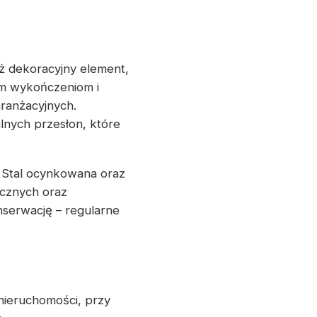
eż dekoracyjny element,
ym wykończeniom i
ranżacyjnych.
nych przesłon, które
. Stal ocynkowana oraz
cznych oraz
nserwację – regularne
nieruchomości, przy