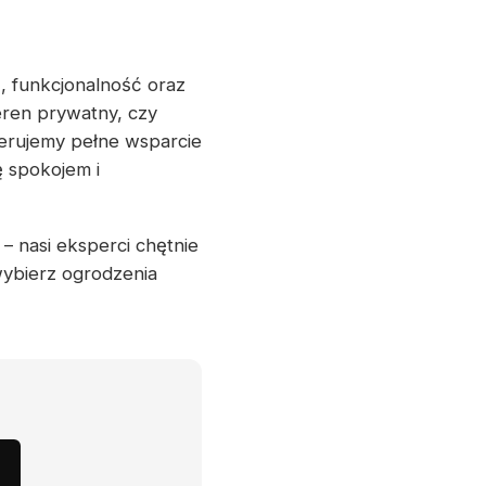
ć, funkcjonalność oraz
eren prywatny, czy
ferujemy pełne wsparcie
ę spokojem i
– nasi eksperci chętnie
wybierz ogrodzenia