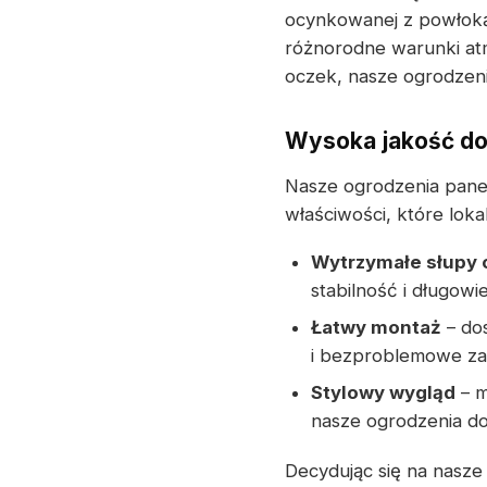
ocynkowanej z powłoką
różnorodne warunki at
oczek, nasze ogrodzeni
Wysoka jakość d
Nasze ogrodzenia pane
właściwości, które loka
Wytrzymałe słupy
stabilność i długowi
Łatwy montaż
– do
i bezproblemowe zam
Stylowy wygląd
– m
nasze ogrodzenia do
Decydując się na nasz