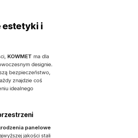
estetyki i
ci,
KOWMET
ma dla
nowoczesnym designie.
ższą bezpieczeństwo,
ażdy znajdzie coś
niu idealnego
przestrzeni
rodzenia panelowe
yższej jakości stali