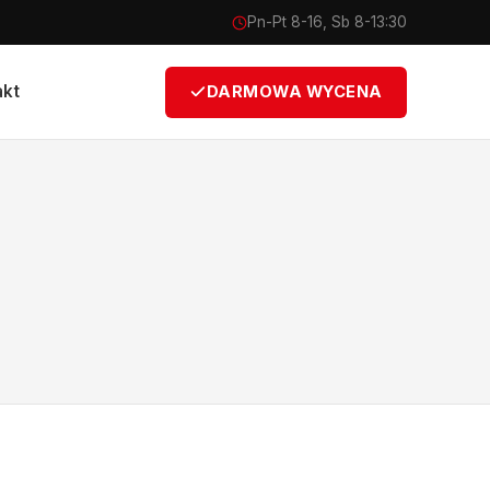
Pn-Pt 8-16, Sb 8-13:30
akt
DARMOWA WYCENA