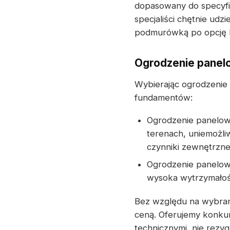
dopasowany do specyfi
specjaliści chętnie udz
podmurówką po opcję 
Ogrodzenie panel
Wybierając ogrodzeni
fundamentów:
Ogrodzenie panelow
terenach, uniemożli
czynniki zewnętrzne
Ogrodzenie panelow
wysoka wytrzymałość
Bez względu na wybrany
ceną. Oferujemy konku
technicznymi, nie rezyg