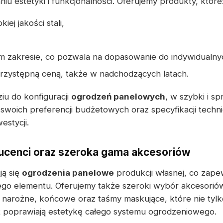
u estetyki i funkcjonalności. Oferujemy produkty, które
ej jakości stali,
m zakresie, co pozwala na dopasowanie do indywidualny
przystępną ceną, także w nadchodzących latach.
iu do konfiguracji
ogrodzeń panelowych
, w szybki i s
swoich preferencji budżetowych oraz specyfikacji techni
estycji.
cenci oraz szeroka gama akcesoriów
ją się
ogrodzenia panelowe
produkcji własnej, co zape
ego elementu. Oferujemy także szeroki wybór akcesorió
 narożne, końcowe oraz taśmy maskujące, które nie tylk
eż poprawiają estetykę całego systemu ogrodzeniowego.