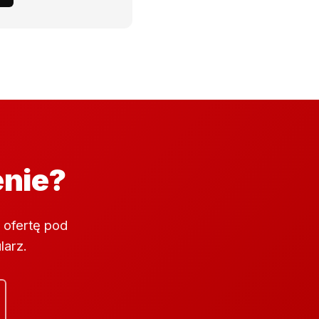
enie?
 ofertę pod
larz.