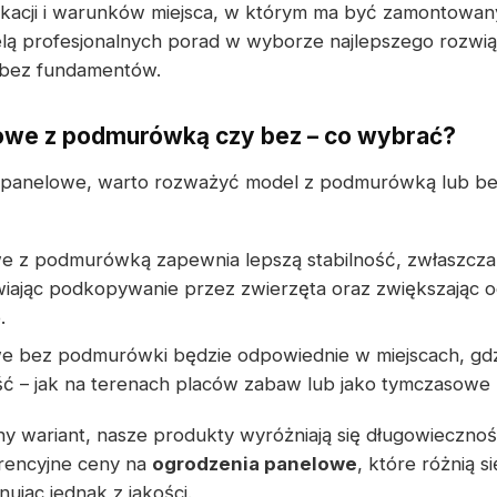
kacji i warunków miejsca, w którym ma być zamontowany
ielą profesjonalnych porad w wyborze najlepszego rozwiąz
bez fundamentów.
owe z podmurówką czy bez – co wybrać?
e panelowe, warto rozważyć model z podmurówką lub b
e z podmurówką zapewnia lepszą stabilność, zwłaszcza
wiając podkopywanie przez zwierzęta oraz zwiększając 
.
e bez podmurówki będzie odpowiednie w miejscach, gdz
 – jak na terenach placów zabaw lub jako tymczasowe 
 wariant, nasze produkty wyróżniają się długowiecznośc
rencyjne ceny na
ogrodzenia panelowe
, które różnią s
nując jednak z jakości.