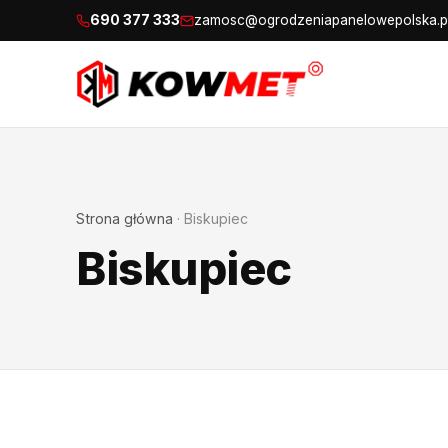
690 377 333
zamosc@ogrodzeniapanelowepolska.p
Strona główna
·
Biskupiec
Biskupiec