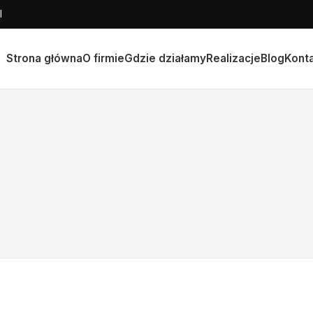
l
Strona główna
O firmie
Gdzie działamy
Realizacje
Blog
Kont